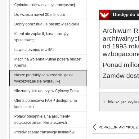
Cyrkularność w erze cybernetycznej
Dostęp do tr
Do wzięcia nawet 30 mln euro
Dobry obraz buduje prestiż właściciela
Archiwum Rz
Klient nie zapłacił, koszt obciąży
archiwalnyc
sprzedawcę
od 1993 roku
Lawina przejęć w USA?
wzbogacone
Machina wojenna Putina pożera budżet
Ponad milio
Kremla
Zamów dostę
Nasze produkty są wszędzie, gdzie
wykorzystuje się hydraulikę
Nieznany fakt uderzył w Cyfrowy Polsat
Oferta pomocowa PARP dostępna na
Masz już wyku
koniec roku
Polacy obojętnieją na argumenty
dotyczące zmian klimatycznych
POPRZEDNI ARTYKUŁ Z
Prześwietlamy transakcje insiderów