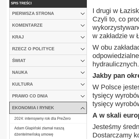
SPIS TREŚCI
I drugi w Łazis
PIERWSZA STRONA
Czyli to, co p
KOMENTARZE
wykorzystywane
w zakładzie w 
KRAJ
W obu zakładach
RZECZ O POLITYCE
odpowiedzialne
ŚWIAT
hydraulicznych.
NAUKA
Jakby pan okre
KULTURA
W Polsce jeste
tysięcy wyrobó
PRAWO CO DNIA
tysięcy wyrobów
EKONOMIA I RYNEK
A w skali euro
2024: intensywny rok dla PreZero
Jesteśmy średn
Adam Glapiński złamał naszą
Dostarczamy ko
dżentelmeńską umowę