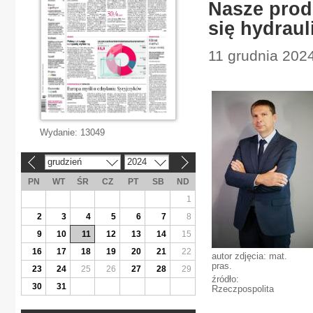
Nasze prod
się hydraul
11 grudnia 2024
Wydanie:
13049
grudzień
2024
«
»
PN
WT
ŚR
CZ
PT
SB
ND
1
2
3
4
5
6
7
8
9
10
11
12
13
14
15
16
17
18
19
20
21
22
autor zdjęcia: mat.
pras.
23
24
25
26
27
28
29
źródło:
30
31
Rzeczpospolita