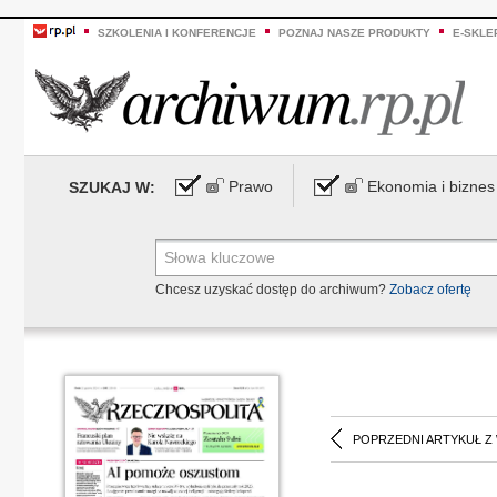
SZKOLENIA I KONFERENCJE
POZNAJ NASZE PRODUKTY
E-SKLE
Prawo
Ekonomia i biznes
SZUKAJ W:
Chcesz uzyskać dostęp do archiwum?
Zobacz ofertę
POPRZEDNI ARTYKUŁ Z