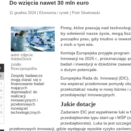
Do wzięcia nawet 30 mln euro
11 grudnia 2024 | Ekonomia i rynek | Piotr Skwirowski
Firmy, które pracują nad technolog
by odmienić nasze życie, mogą licz
początku prac, gdy trudno o inwes
z nich o tym wie.
Komisja Europejska przyjęła program 
autor zdjęcia:
Innowacji na 2025 r., przeznaczając 
AdobeStock
badań i inwestycji w dziedzinie zaawa
źródło:
Rzeczpospolita
o dużym potencjale.
Zespoły badawcze
D
Europejska Rada ds. Innowacji (EIC),
mogą starać się o
1
ma wspierać przełomowe pomysły oba
finansowanie badań
mających
przekształcać naukę w nowy biznes i 
8
doprowadzić do
przedsięwzięć innowacyjnych.
realizacji
15
innowacyjnych i
Jakie dotacje
przełomowych
22
rozwiązań
Zadaniem EIC jest wypełnienie luki w
technologicznych
29
przedsiębiorstw typu start-up i MŚP (s
przedsiębiorstw). Luka ta jest szczeg
przełomowych innowacji, gdzie występuje wysokie ryzyko zarówno 