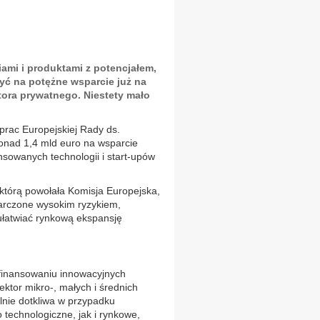
iami i produktami z potencjałem,
yć na potężne wsparcie już na
tora prywatnego. Niestety mało
prac Europejskiej Rady ds.
ponad 1,4 mld euro na wsparcie
nsowanych technologii i start-upów
 którą powołała Komisja Europejska,
rczone wysokim ryzykiem,
ułatwiać rynkową ekspansję
 finansowaniu innowacyjnych
ektor mikro-, małych i średnich
ólnie dotkliwa w przypadku
technologiczne, jak i rynkowe,