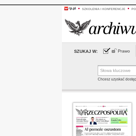
SZKOLENIA I KONFERENCJE
PO
Prawo
SZUKAJ W:
Chcesz uzyskać dostę