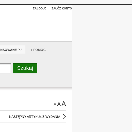
ZALOGUJ
ZAŁÓŻ KONTO
ANSOWANE
+ POMOC
A
A
A
NASTĘPNY ARTYKUŁ Z WYDANIA