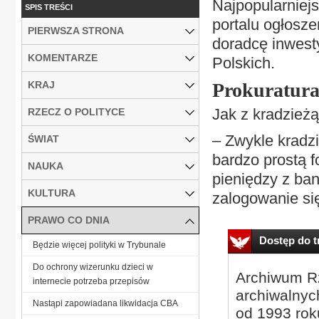
Najpopularniej
SPIS TREŚCI
portalu ogłosz
PIERWSZA STRONA
doradcę inwest
KOMENTARZE
Polskich.
KRAJ
Prokuratura
Jak z kradzież
RZECZ O POLITYCE
– Zwykle kradz
ŚWIAT
bardzo prostą f
NAUKA
pieniędzy z ban
KULTURA
zalogowanie się
PRAWO CO DNIA
Dostęp do tr
Będzie więcej polityki w Trybunale
Do ochrony wizerunku dzieci w
Archiwum Rz
internecie potrzeba przepisów
archiwalnyc
Nastąpi zapowiadana likwidacja CBA
od 1993 roku