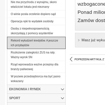
Nie ma przychodu z wynajmu, skoro
wzbogacone
właściciel lokalu jest nieznany
Ponad milio
O winie posła orzeknie dopiero sąd
Zamów dostę
Operacja ręki to wydatek osobisty
Osoby z niepełnosprawnością
skorzystają z pomocy asystentów
Masz już wyku
Rekord wyłudzeń kredytów. A jeszcze
ich przybędzie
Rozłożenie zaległości ZUS na raty.
Ważny wyrok SN
POPRZEDNI ARTYKUŁ Z
Rząd wprowadza ważne przepisy dla
branży paliwowej
W pozwie przedsiębiorca ma być jasno
wskazany
EKONOMIA I RYNEK
SPORT