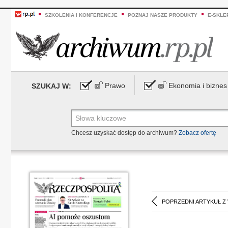
SZKOLENIA I KONFERENCJE
POZNAJ NASZE PRODUKTY
E-SKLE
Prawo
Ekonomia i biznes
SZUKAJ W:
Chcesz uzyskać dostęp do archiwum?
Zobacz ofertę
POPRZEDNI ARTYKUŁ Z