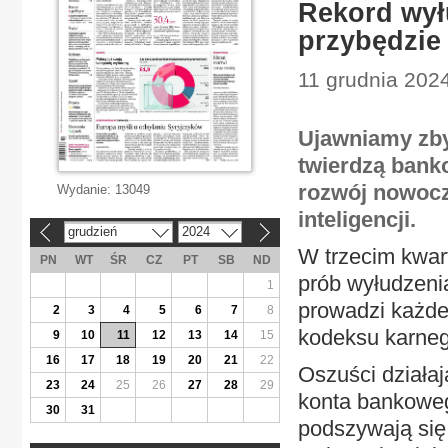
Rekord wył
przybędzie
11 grudnia 2024
Ujawniamy zbyt
twierdzą bank
rozwój nowocz
Wydanie:
13049
inteligencji.
grudzień
2024
«
»
W trzecim kwart
PN
WT
ŚR
CZ
PT
SB
ND
prób wyłudzenia
1
prowadzi każdeg
2
3
4
5
6
7
8
kodeksu karnego
9
10
11
12
13
14
15
16
17
18
19
20
21
22
Oszuści działa
23
24
25
26
27
28
29
konta bankoweg
30
31
podszywają się 