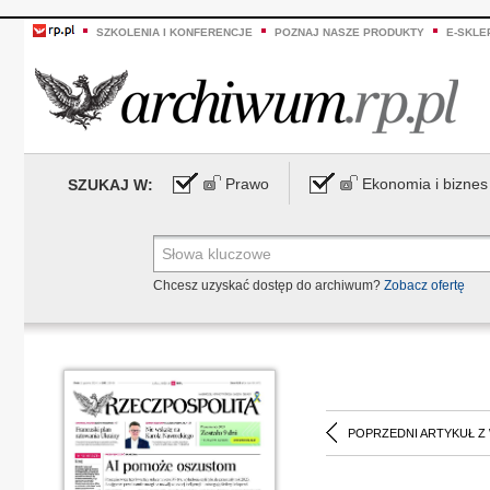
SZKOLENIA I KONFERENCJE
POZNAJ NASZE PRODUKTY
E-SKLE
Prawo
Ekonomia i biznes
SZUKAJ W:
Chcesz uzyskać dostęp do archiwum?
Zobacz ofertę
POPRZEDNI ARTYKUŁ Z