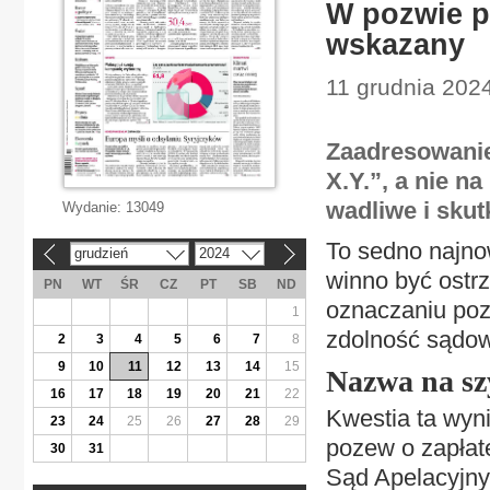
W pozwie p
wskazany
11 grudnia 202
Zaadresowanie
X.Y.”, a nie n
wadliwe i sku
Wydanie:
13049
To sedno najno
grudzień
2024
«
»
winno być ostr
PN
WT
ŚR
CZ
PT
SB
ND
oznaczaniu poz
1
zdolność sądo
2
3
4
5
6
7
8
9
10
11
12
13
14
15
Nazwa na sz
16
17
18
19
20
21
22
Kwestia ta wyni
23
24
25
26
27
28
29
pozew o zapłatę
30
31
Sąd Apelacyjny