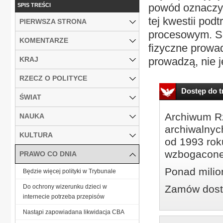
powód oznaczył 
SPIS TREŚCI
tej kwestii po
PIERWSZA STRONA
procesowym. Są
KOMENTARZE
fizyczne prowad
KRAJ
prowadzą, nie j
RZECZ O POLITYCE
Dostęp do tr
ŚWIAT
Archiwum Rz
NAUKA
archiwalnyc
KULTURA
od 1993 roku
wzbogacone
PRAWO CO DNIA
Ponad milio
Będzie więcej polityki w Trybunale
Do ochrony wizerunku dzieci w
Zamów dostę
internecie potrzeba przepisów
Nastąpi zapowiadana likwidacja CBA