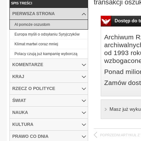
transakcji oszu
SPIS TREŚCI
PIERWSZA STRONA
Dostęp do tr
AI pomoże oszustom
Europa myśli o odsyłaniu Syryjczyków
Archiwum Rz
archiwalnyc
Klimat martwi coraz mniej
od 1993 roku
Polacy czują już kampanię wyborczą
wzbogacone
KOMENTARZE
Ponad milio
KRAJ
Zamów dostę
RZECZ O POLITYCE
ŚWIAT
Masz już wyku
NAUKA
KULTURA
POPRZEDNI ARTYKUŁ Z
PRAWO CO DNIA