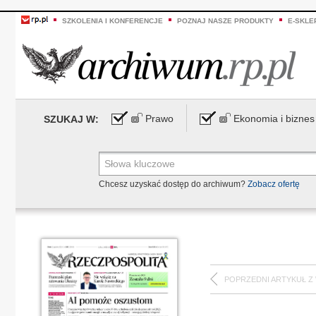
SZKOLENIA I KONFERENCJE
POZNAJ NASZE PRODUKTY
E-SKLE
Prawo
Ekonomia i biznes
SZUKAJ W:
Chcesz uzyskać dostęp do archiwum?
Zobacz ofertę
POPRZEDNI ARTYKUŁ Z