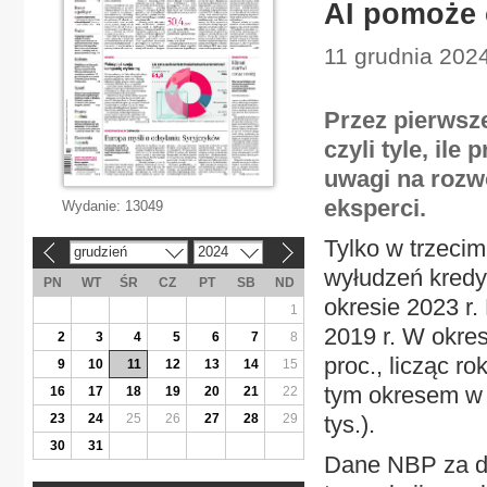
AI pomoże
11 grudnia 2024
Przez pierwsze
czyli tyle, ile
uwagi na rozwó
eksperci.
Wydanie:
13049
Tylko w trzecim
grudzień
2024
«
»
wyłudzeń kredyt
PN
WT
ŚR
CZ
PT
SB
ND
okresie 2023 r.
1
2019 r. W okres
2
3
4
5
6
7
8
proc., licząc ro
9
10
11
12
13
14
15
tym okresem w 2
16
17
18
19
20
21
22
23
24
25
26
27
28
29
tys.).
30
31
Dane NBP za dru