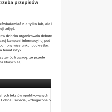
trzeba przepisów
świadamiać nie tylko ich, ale i
ji zdjęć.
raw dziecka organizowała debatę
szej kampanii informacyjnej pod
 ochrony wizerunku, podkreślać
 temat ryzyk.
y zwrócili uwagę, że przede
na których są.
alnych tekstów opublikowanych
 Polsce i świecie, wzbogacone o