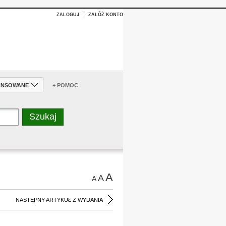
ZALOGUJ
ZAŁÓŻ KONTO
ANSOWANE
+ POMOC
A
A
A
NASTĘPNY ARTYKUŁ Z WYDANIA