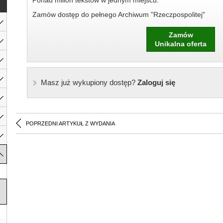
Ponad milion tekstów w jednym miejscu.
Zamów dostęp do pełnego Archiwum "Rzeczpospolitej"
Zamów
Unikalna oferta
Masz już wykupiony dostęp?
Zaloguj się
POPRZEDNI ARTYKUŁ Z WYDANIA