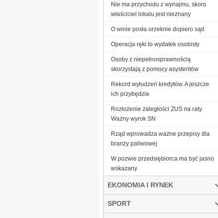
Nie ma przychodu z wynajmu, skoro
właściciel lokalu jest nieznany
O winie posła orzeknie dopiero sąd
Operacja ręki to wydatek osobisty
Osoby z niepełnosprawnością
skorzystają z pomocy asystentów
Rekord wyłudzeń kredytów. A jeszcze
ich przybędzie
Rozłożenie zaległości ZUS na raty.
Ważny wyrok SN
Rząd wprowadza ważne przepisy dla
branży paliwowej
W pozwie przedsiębiorca ma być jasno
wskazany
EKONOMIA I RYNEK
SPORT