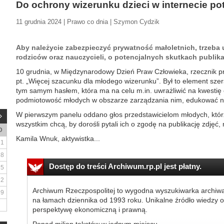
Do ochrony wizerunku dzieci w internecie po
11 grudnia 2024 | Prawo co dnia | Szymon Cydzik
Aby należycie zabezpieczyć prywatność małoletnich, trzeba u
rodziców oraz nauczycieli, o potencjalnych skutkach publikac
10 grudnia, w Międzynarodowy Dzień Praw Człowieka, rzecznik p
pt. „Więcej szacunku dla młodego wizerunku”. Był to element szer
tym samym hasłem, która ma na celu m.in. uwrażliwić na kwestię
podmiotowość młodych w obszarze zarządzania nim, edukować na
W pierwszym panelu oddano głos przedstawicielom młodych, którz
wszystkim chcą, by dorośli pytali ich o zgodę na publikację zdjęć, 
D
Kamila Wnuk, aktywistka...
1
8
Dostęp do treści Archiwum.rp.pl jest płatny.
15
22
Archiwum Rzeczpospolitej to wygodna wyszukiwarka archiw
29
na łamach dziennika od 1993 roku. Unikalne źródło wiedzy o
perspektywę ekonomiczną i prawną.