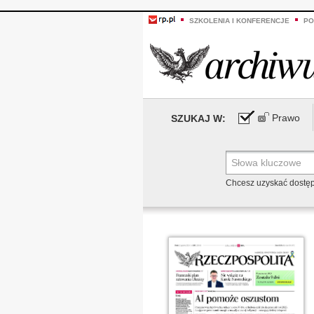
SZKOLENIA I KONFERENCJE
PO
Prawo
SZUKAJ W:
Chcesz uzyskać dostę