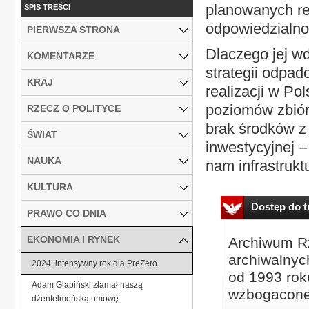
planowanych reg
SPIS TREŚCI
odpowiedzialno
PIERWSZA STRONA
Dlaczego jej wd
KOMENTARZE
strategii odpad
KRAJ
realizacji w Po
poziomów zbiór
RZECZ O POLITYCE
brak środków z
ŚWIAT
inwestycyjnej –
NAUKA
nam infrastrukt
KULTURA
Dostęp do tr
PRAWO CO DNIA
EKONOMIA I RYNEK
Archiwum Rz
archiwalnyc
2024: intensywny rok dla PreZero
od 1993 roku
Adam Glapiński złamał naszą
wzbogacone
dżentelmeńską umowę