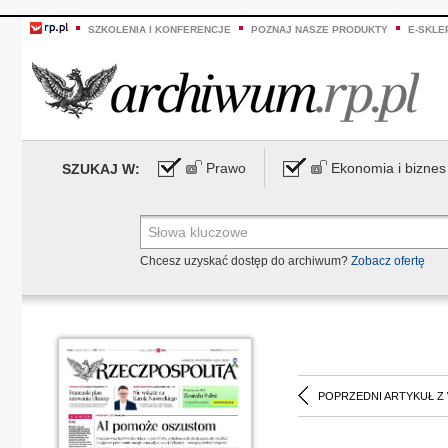
SZKOLENIA I KONFERENCJE
POZNAJ NASZE PRODUKTY
E-SKLE
Prawo
Ekonomia i biznes
SZUKAJ W:
Chcesz uzyskać dostęp do archiwum?
Zobacz ofertę
POPRZEDNI ARTYKUŁ Z