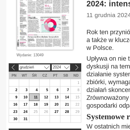
2024: inte
11 grudnia 2024
Rok ten przyni
a także w kluc
w Polsce.
Wydanie:
13049
Upływa on nie t
dyskusji na te
grudzień
2024
«
»
działanie syst
PN
WT
ŚR
CZ
PT
SB
ND
zbiórki, wymag
1
działań skonce
2
3
4
5
6
7
8
Zrównoważony b
9
10
11
12
13
14
15
gospodarki odp
16
17
18
19
20
21
22
23
24
25
26
27
28
29
Systemowe r
30
31
W ostatnich mie