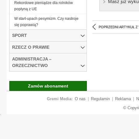
Masz już wyku
Rekordowe pieniądze dla rolników
popłyną z UE
W start-upach pesymizm. Czy nastroje
się poprawią?
POPRZEDNI ARTYKUŁ Z
SPORT
RZECZ O PRAWIE
ADMINISTRACJA –
ORZECZNICTWO
Zamów abonament
Gremi Media:
O nas
|
Regulamin
|
Reklama
|
N
© Copyr