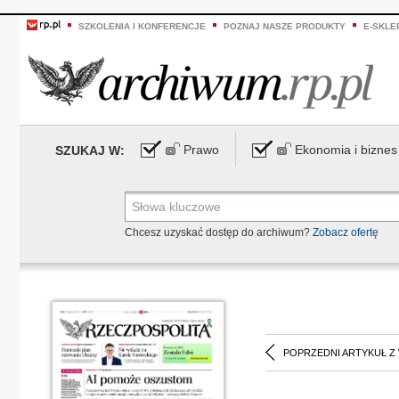
SZKOLENIA I KONFERENCJE
POZNAJ NASZE PRODUKTY
E-SKLE
Prawo
Ekonomia i biznes
SZUKAJ W:
Chcesz uzyskać dostęp do archiwum?
Zobacz ofertę
POPRZEDNI ARTYKUŁ Z