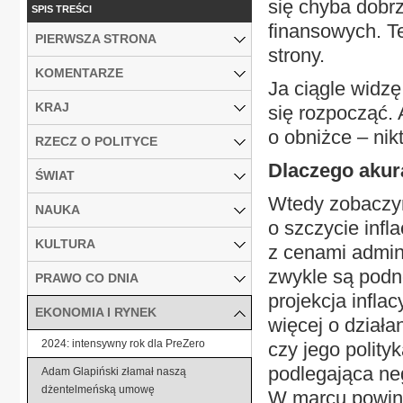
się chyba dobr
SPIS TREŚCI
finansowych. Te
PIERWSZA STRONA
strony.
KOMENTARZE
Ja ciągle widz
KRAJ
się rozpocząć. 
o obniżce – nikt
RZECZ O POLITYCE
Dlaczego akur
ŚWIAT
Wtedy zobaczym
NAUKA
o szczycie infl
KULTURA
z cenami admini
zwykle są podn
PRAWO CO DNIA
projekcja infl
EKONOMIA I RYNEK
więcej o dział
2024: intensywny rok dla PreZero
czy jego polity
podlegająca ne
Adam Glapiński złamał naszą
dżentelmeńską umowę
W marcu powin