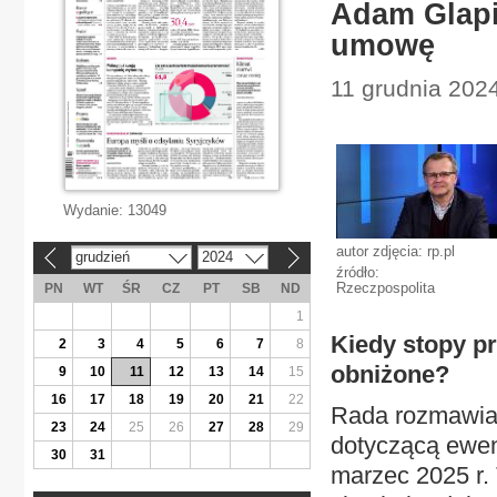
Adam Glapi
umowę
11 grudnia 2024
Wydanie:
13049
autor zdjęcia: rp.pl
grudzień
2024
«
»
źródło:
Rzeczpospolita
PN
WT
ŚR
CZ
PT
SB
ND
1
Kiedy stopy p
2
3
4
5
6
7
8
obniżone?
9
10
11
12
13
14
15
16
17
18
19
20
21
22
Rada rozmawia 
23
24
25
26
27
28
29
dotyczącą ewen
30
31
marzec 2025 r.