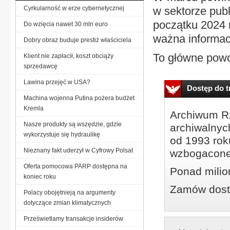
Cyrkularność w erze cybernetycznej
w sektorze publ
początku 2024 r
Do wzięcia nawet 30 mln euro
ważna informacj
Dobry obraz buduje prestiż właściciela
To główne powo
Klient nie zapłacił, koszt obciąży
sprzedawcę
Lawina przejęć w USA?
Dostęp do tr
Machina wojenna Putina pożera budżet
Kremla
Archiwum Rz
Nasze produkty są wszędzie, gdzie
archiwalnyc
wykorzystuje się hydraulikę
od 1993 roku
Nieznany fakt uderzył w Cyfrowy Polsat
wzbogacone
Oferta pomocowa PARP dostępna na
Ponad milio
koniec roku
Zamów dostę
Polacy obojętnieją na argumenty
dotyczące zmian klimatycznych
Prześwietlamy transakcje insiderów