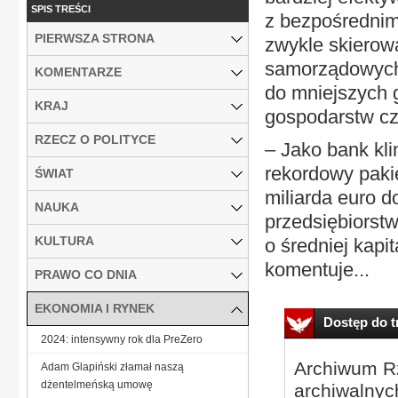
SPIS TREŚCI
z bezpośrednimi
PIERWSZA STRONA
zwykle skiero
samorządowych 
KOMENTARZE
do mniejszych 
KRAJ
gospodarstw cz
RZECZ O POLITYCE
– Jako bank kl
rekordowy pakie
ŚWIAT
miliarda euro d
NAUKA
przedsiębiorstw
KULTURA
o średniej kapit
komentuje...
PRAWO CO DNIA
EKONOMIA I RYNEK
Dostęp do tr
2024: intensywny rok dla PreZero
Archiwum Rz
Adam Glapiński złamał naszą
dżentelmeńską umowę
archiwalnyc