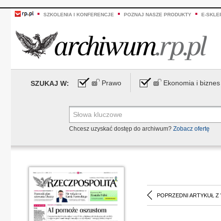
SZKOLENIA I KONFERENCJE
POZNAJ NASZE PRODUKTY
E-SKLE
Prawo
Ekonomia i biznes
SZUKAJ W:
Chcesz uzyskać dostęp do archiwum?
Zobacz ofertę
POPRZEDNI ARTYKUŁ Z