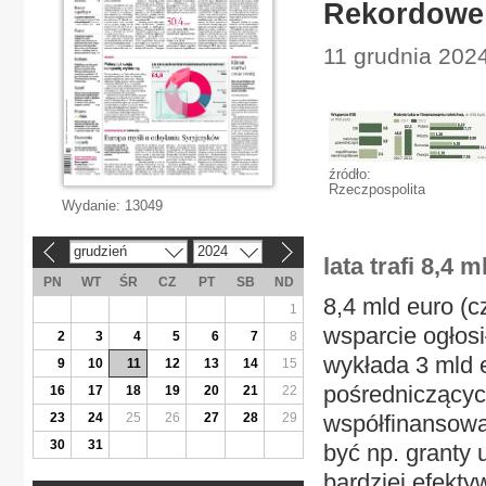
Rekordowe 
11 grudnia 2024
źródło:
Rzeczpospolita
Wydanie:
13049
grudzień
2024
«
»
lata trafi 8,4 m
PN
WT
ŚR
CZ
PT
SB
ND
8,4 mld euro (c
1
wsparcie ogłos
2
3
4
5
6
7
8
wykłada 3 mld e
9
10
11
12
13
14
15
pośredniczących
16
17
18
19
20
21
22
23
24
25
26
27
28
29
współfinansowa
30
31
być np. granty 
bardziej efekty