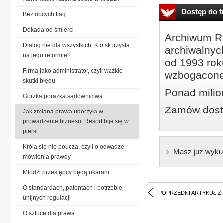
Dostęp do tr
Bez obcych flag
Dekada od śmierci
Archiwum Rz
Dialog nie dla wszystkich. Kto skorzysta
archiwalnyc
na jego reformie?
od 1993 roku
Firma jako administrator, czyli ważkie
wzbogacone
skutki błędu
Ponad milio
Gorzka porażka sądownictwa
Zamów dostę
Jak zmiana prawa uderzyła w
prowadzenie biznesu. Resort bije się w
piersi
Króla się nie poucza, czyli o odwadze
Masz już wyku
mówienia prawdy
Młodzi przestępcy będą ukarani
O standardach, patentach i potrzebie
POPRZEDNI ARTYKUŁ Z
unijnych regulacji
O sztuce dla prawa