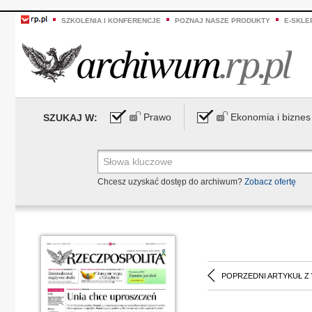
SZKOLENIA I KONFERENCJE
POZNAJ NASZE PRODUKTY
E-SKLE
Prawo
Ekonomia i biznes
SZUKAJ W:
Chcesz uzyskać dostęp do archiwum?
Zobacz ofertę
POPRZEDNI ARTYKUŁ Z