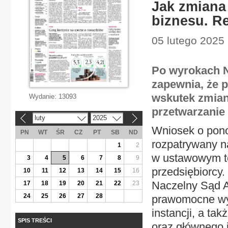
Jak zmiana
biznesu. Re
05 lutego 2025 
Po wyrokach N
zapewnia, że p
wskutek zmian
Wydanie:
13093
przetwarzanie
luty
2025
«
»
Wniosek o pono
PN
WT
ŚR
CZ
PT
SB
ND
rozpatrywany na
1
2
w ustawowym te
3
4
5
6
7
8
9
przedsiębiorcy.
10
11
12
13
14
15
16
Naczelny Sąd A
17
18
19
20
21
22
23
24
25
26
27
28
prawomocne wyr
instancji, a ta
SPIS TREŚCI
oraz głównego 