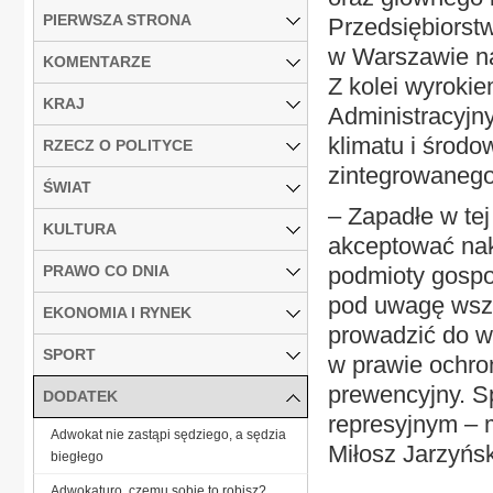
PIERWSZA STRONA
Przedsiębiorst
w Warszawie na
KOMENTARZE
Z kolei wyroki
KRAJ
Administracyjny
klimatu i środ
RZECZ O POLITYCE
zintegrowanego
ŚWIAT
– Zapadłe w tej
KULTURA
akceptować nakł
PRAWO CO DNIA
podmioty gospo
pod uwagę wszy
EKONOMIA I RYNEK
prowadzić do w
SPORT
w prawie ochro
prewencyjny. Sp
DODATEK
represyjnym – 
Adwokat nie zastąpi sędziego, a sędzia
Miłosz Jarzyński
biegłego
Adwokaturo, czemu sobie to robisz?