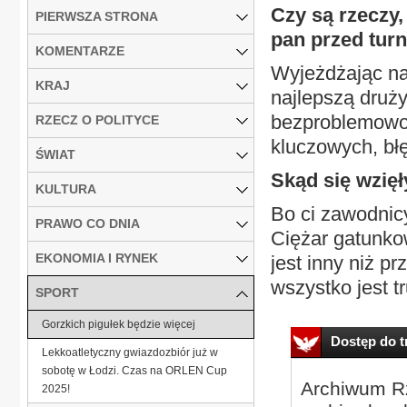
Czy są rzeczy,
PIERWSZA STRONA
pan przed turn
KOMENTARZE
Wyjeżdżając na
KRAJ
najlepszą druż
bezproblemowo.
RZECZ O POLITYCE
kluczowych, błę
ŚWIAT
Skąd się wzięł
KULTURA
Bo ci zawodnicy
PRAWO CO DNIA
Ciężar gatunko
EKONOMIA I RYNEK
jest inny niż p
wszystko jest tr
SPORT
Gorzkich pigułek będzie więcej
Dostęp do tr
Lekkoatletyczny gwiazdozbiór już w
sobotę w Łodzi. Czas na ORLEN Cup
Archiwum Rz
2025!