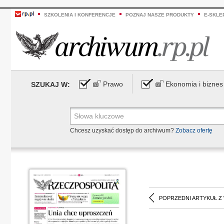
SZKOLENIA I KONFERENCJE
POZNAJ NASZE PRODUKTY
E-SKLE
Prawo
Ekonomia i biznes
SZUKAJ W:
Chcesz uzyskać dostęp do archiwum?
Zobacz ofertę
POPRZEDNI ARTYKUŁ Z