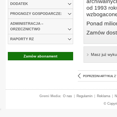
archiwalnyc
DODATEK
od 1993 roku
wzbogacone
PROGNOZY GOSPODARCZE:
Ponad milio
ADMINISTRACJA –
ORZECZNICTWO
Zamów dostę
RAPORTY RZ
Masz już wyku
Zamów abonament
POPRZEDNI ARTYKUŁ Z
Gremi Media:
O nas
|
Regulamin
|
Reklama
|
N
© Copyr