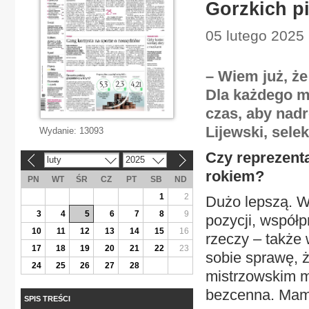
Gorzkich pi
05 lutego 2025 
– Wiem już, że
Dla każdego m
czas, aby nadr
Lijewski, selek
Wydanie:
13093
Czy reprezenta
luty
2025
«
»
rokiem?
PN
WT
ŚR
CZ
PT
SB
ND
1
2
Dużo lepszą. W
3
4
5
6
7
8
9
pozycji, współp
10
11
12
13
14
15
16
rzeczy – także
17
18
19
20
21
22
23
sobie sprawę, ż
24
25
26
27
28
mistrzowskim m
bezcenna. Mam 
SPIS TREŚCI