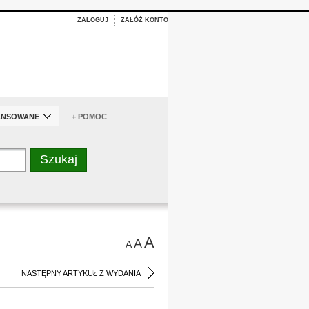
ZALOGUJ
ZAŁÓŻ KONTO
ANSOWANE
+ POMOC
A
A
A
NASTĘPNY ARTYKUŁ Z WYDANIA