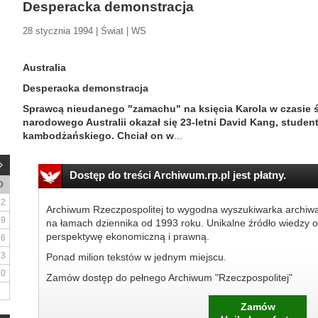
Desperacka demonstracja
28 stycznia 1994 | Świat | WS
Australia
Desperacka demonstracja
Sprawcą nieudanego "zamachu" na księcia Karola w czasie
narodowego Australii okazał się 23-letni David Kang, stude
kambodżańskiego. Chciał on w
...
Dostęp do treści Archiwum.rp.pl jest płatny.
D
2
Archiwum Rzeczpospolitej to wygodna wyszukiwarka archiw
9
na łamach dziennika od 1993 roku. Unikalne źródło wiedzy o
perspektywę ekonomiczną i prawną.
16
23
Ponad milion tekstów w jednym miejscu.
30
Zamów dostęp do pełnego Archiwum "Rzeczpospolitej"
Zamów