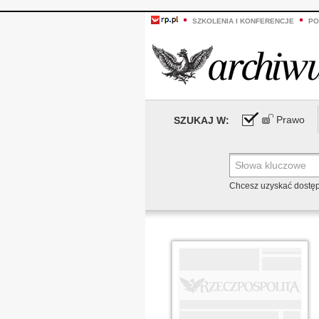
SZKOLENIA I KONFERENCJE
PO
Prawo
SZUKAJ W:
Chcesz uzyskać dostę