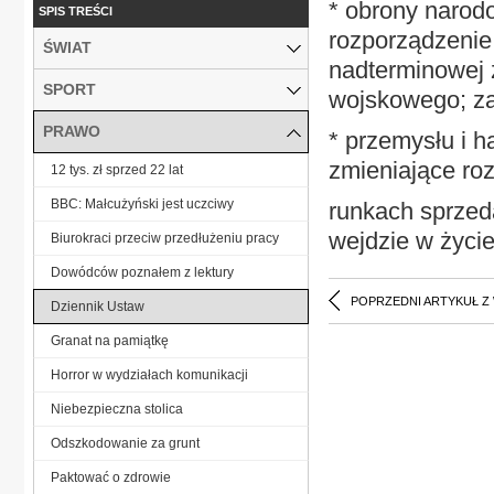
* obrony narodo
SPIS TREŚCI
rozporządzenie
ŚWIAT
nadterminowej 
SPORT
wojskowego; za
PRAWO
* przemysłu i 
zmieniające ro
12 tys. zł sprzed 22 lat
BBC: Małcużyński jest uczciwy
runkach sprzeda
wejdzie w życie
Biurokraci przeciw przedłużeniu pracy
Dowódców poznałem z lektury
POPRZEDNI ARTYKUŁ Z
Dziennik Ustaw
Granat na pamiątkę
Horror w wydziałach komunikacji
Niebezpieczna stolica
Odszkodowanie za grunt
Paktować o zdrowie