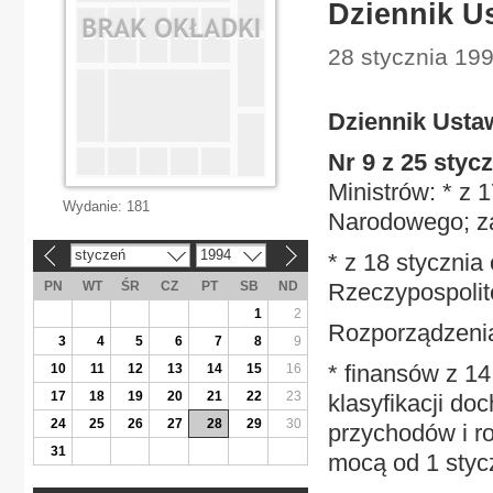
Dziennik U
28 stycznia 199
Dziennik Usta
Nr 9 z 25 styc
Ministrów: * z 
Wydanie:
181
Narodowego; za
styczeń
1994
* z 18 styczni
«
»
PN
WT
ŚR
CZ
PT
SB
ND
Rzeczypospolite
1
2
Rozporządzenia
3
4
5
6
7
8
9
* finansów z 1
10
11
12
13
14
15
16
17
18
19
20
21
22
23
klasyfikacji d
24
25
26
27
28
29
30
przychodów i r
31
mocą od 1 stycz