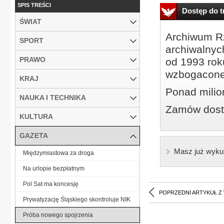
SPIS TREŚCI
Dostęp do tr
ŚWIAT
Archiwum Rz
SPORT
archiwalnyc
PRAWO
od 1993 roku
wzbogacone
KRAJ
Ponad milio
NAUKA I TECHNIKA
Zamów dostę
KULTURA
GAZETA
Masz już wyku
Międzymiastowa za droga
Na urlopie bezpłatnym
Pol Sat ma koncesję
POPRZEDNI ARTYKUŁ Z
Prywatyzację Śląskiego skontroluje NIK
Próba nowego spojrzenia