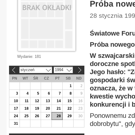
Próba nowe
28 stycznia 199
Światowe For
Próba nowego 
W szwajcarski
Wydanie:
181
doroczne spo
styczeń
1994
Jego hasło: "
«
»
PN
WT
ŚR
CZ
PT
SB
ND
gospodarki św
1
2
oznacza, że w
3
4
5
6
7
8
9
kwestie wycho
10
11
12
13
14
15
16
konkurencji i 
17
18
19
20
21
22
23
Ponownemu zdef
24
25
26
27
28
29
30
dobrobytu", gdy
31