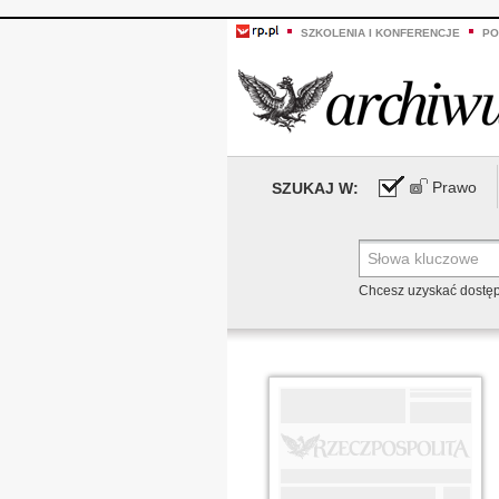
SZKOLENIA I KONFERENCJE
PO
Prawo
SZUKAJ W:
Chcesz uzyskać dostę