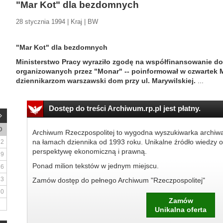
"Mar Kot" dla bezdomnych
28 stycznia 1994 | Kraj | BW
"Mar Kot" dla bezdomnych
Ministerstwo Pracy wyraziło zgodę na współfinansowanie 
organizowanych przez "Monar" -- poinformował w czwartek 
dziennikarzom warszawski dom przy ul. Marywilskiej.
...
Dostęp do treści Archiwum.rp.pl jest płatny.
D
Archiwum Rzeczpospolitej to wygodna wyszukiwarka archiw
na łamach dziennika od 1993 roku. Unikalne źródło wiedzy o
2
perspektywę ekonomiczną i prawną.
9
Ponad milion tekstów w jednym miejscu.
16
23
Zamów dostęp do pełnego Archiwum "Rzeczpospolitej"
30
Zamów
Unikalna oferta