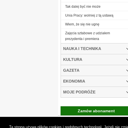
Tak dalej być nie może
Unia Pracy: wolniej z tą ustawą
Wiem, że się nie ugnę
Zajęcia sztabowe z udziałem
prezydenta i premiera
NAUKA I TECHNIKA
KULTURA
GAZETA
EKONOMIA
MOJE PODRÓŻE
Zamów abonament
Gremi Media:
O n
Ta strona używa plików cookies i podobnych technologii. Jeżeli nie z