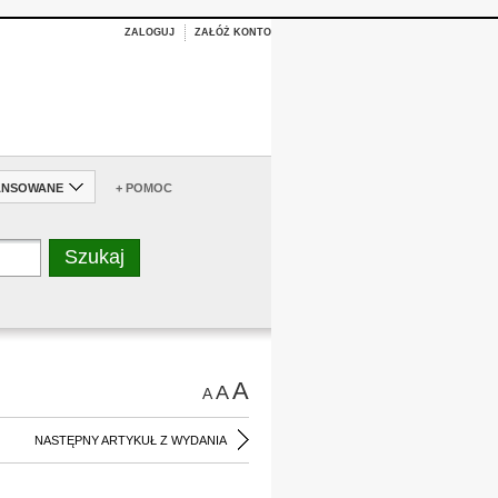
ZALOGUJ
ZAŁÓŻ KONTO
ANSOWANE
+ POMOC
A
A
A
NASTĘPNY ARTYKUŁ Z WYDANIA