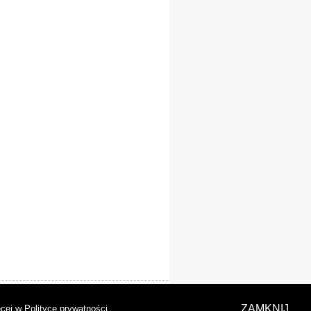
laracja dostępności
ZAMKNIJ
cej w Polityce prywatności
.