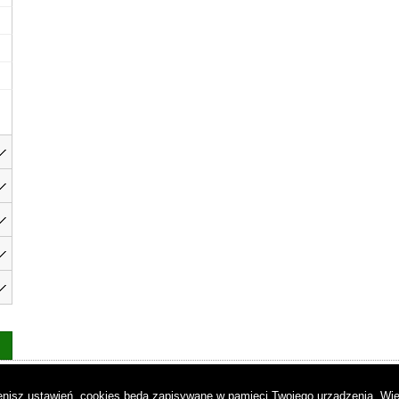
as
|
Regulamin
|
Reklama
|
Napisz do nas
|
Kontakt
|
Pliki cookies
|
Dek
mienisz ustawień, cookies będą zapisywane w pamięci Twojego urządzenia.
Wię