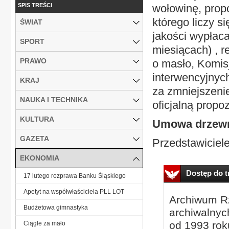
SPIS TREŚCI
wołowinę, propo
którego liczy s
ŚWIAT
jakości wypłaca
SPORT
miesiącach) , r
PRAWO
o masło, Komisj
interwencyjnych
KRAJ
za zmniejszenie
NAUKA I TECHNIKA
oficjalną propo
KULTURA
Umowa drzew
GAZETA
Przedstawiciele 
EKONOMIA
Dostęp do tr
17 lutego rozprawa Banku Śląskiego
Apetyt na współwłaściciela PLL LOT
Archiwum Rz
Budżetowa gimnastyka
archiwalnyc
od 1993 roku
Ciągle za mało