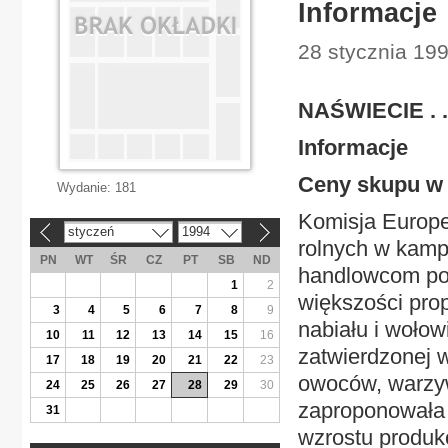
Informacje
28 stycznia 19
NAŚWIECIE . .
Informacje
Ceny skupu w 
Wydanie:
181
Komisja Europe
styczeń
1994
«
»
rolnych w kamp
PN
WT
ŚR
CZ
PT
SB
ND
handlowcom pocz
1
2
większości pro
3
4
5
6
7
8
9
nabiału i wołow
10
11
12
13
14
15
16
zatwierdzonej 
17
18
19
20
21
22
23
owoców, warzyw
24
25
26
27
28
29
30
zaproponowała 
31
wzrostu produkc