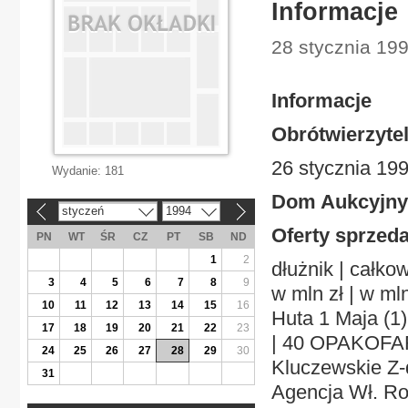
Informacje
28 stycznia 199
Informacje
Obrótwierzyte
26 stycznia 199
Wydanie:
181
Dom Aukcyjny
styczeń
1994
«
»
Oferty sprzeda
PN
WT
ŚR
CZ
PT
SB
ND
1
2
dłużnik | całkow
3
4
5
6
7
8
9
w mln zł | w mln
10
11
12
13
14
15
16
Huta 1 Maja (1) 
17
18
19
20
21
22
23
| 40 OPAKOFARB,
24
25
26
27
28
29
30
Kluczewskie Z-dy
31
Agencja Wł. Rol