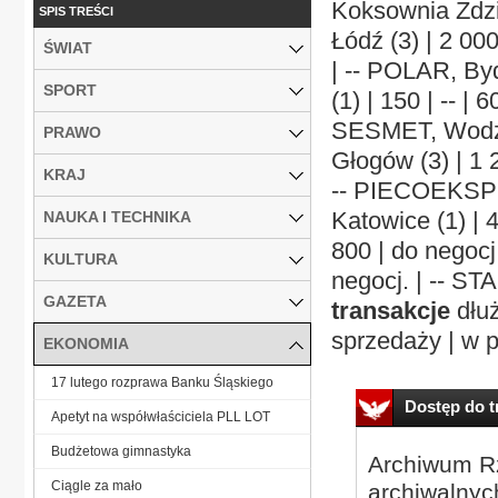
Koksownia Zdzie
SPIS TREŚCI
Łódź (3) | 2 000
ŚWIAT
| -- POLAR, Byd
SPORT
(1) | 150 | -- |
SESMET, Wodzisł
PRAWO
Głogów (3) | 1 2
KRAJ
-- PIECOEKSPOR
Katowice (1) | 
NAUKA I TECHNIKA
800 | do negocj
KULTURA
negocj. | -- STA
GAZETA
transakcje
dłuż
sprzedaży | w pr
EKONOMIA
17 lutego rozprawa Banku Śląskiego
Dostęp do tr
Apetyt na współwłaściciela PLL LOT
Budżetowa gimnastyka
Archiwum Rz
Ciągle za mało
archiwalnyc