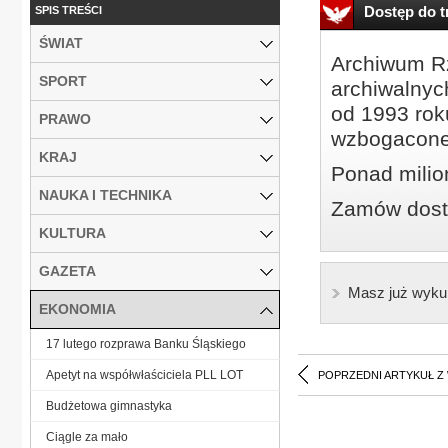
Dostęp do tr
SPIS TREŚCI
ŚWIAT
Archiwum Rz
SPORT
archiwalnyc
od 1993 roku
PRAWO
wzbogacone
KRAJ
Ponad milio
NAUKA I TECHNIKA
Zamów dostę
KULTURA
GAZETA
Masz już wyku
EKONOMIA
17 lutego rozprawa Banku Śląskiego
Apetyt na współwłaściciela PLL LOT
POPRZEDNI ARTYKUŁ Z
Budżetowa gimnastyka
Ciągle za mało