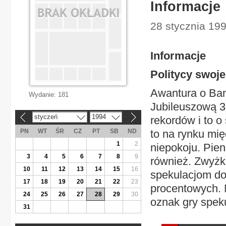
Informacje
28 stycznia 199
Informacje
Politycy swoje
Awantura o Bank
Wydanie:
181
Jubileuszową 30
styczeń
1994
rekordów i to o
«
»
PN
WT
ŚR
CZ
PT
SB
ND
to na rynku mi
1
2
niepokoju. Pien
3
4
5
6
7
8
9
również. Zwyżk
10
11
12
13
14
15
16
spekulacjom do
17
18
19
20
21
22
23
procentowych. N
24
25
26
27
28
29
30
oznak gry speku
31