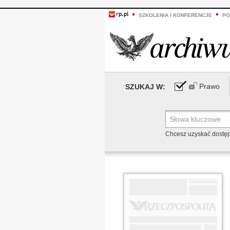
SZKOLENIA I KONFERENCJE
PO
Prawo
SZUKAJ W:
Chcesz uzyskać dostę