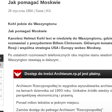
Jak pomagać Moskwie
28 stycznia 1994 | Świat | KG
Kohl jedzie do Waszyngtonu
Jak pomagać Moskwie
Kanclerz Helmut Kohl leci w niedzielę do Waszyngtonu, gdzi
rozmawiać z prezydentem Billem Clintonem. Głównym temat
Rosji i wspólna strategia USA i Europy wobec Moskwy.
Po ostatnich rozmowach telefonicznych obu mężów stanu wiadomo
Waszyngton stawiają w dalszym...
D
2
Dostęp do treści Archiwum.rp.pl jest płatny.
9
16
Archiwum Rzeczpospolitej to wygodna wyszukiwarka archiw
23
na łamach dziennika od 1993 roku. Unikalne źródło wiedzy o
perspektywę ekonomiczną i prawną.
30
Ponad milion tekstów w jednym miejscu.
Zamów dostęp do pełnego Archiwum "Rzeczpospolitej"