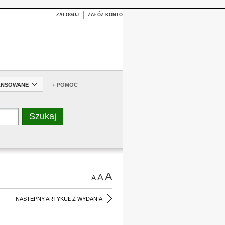
ZALOGUJ
ZAŁÓŻ KONTO
ANSOWANE
+ POMOC
A
A
A
NASTĘPNY ARTYKUŁ Z WYDANIA