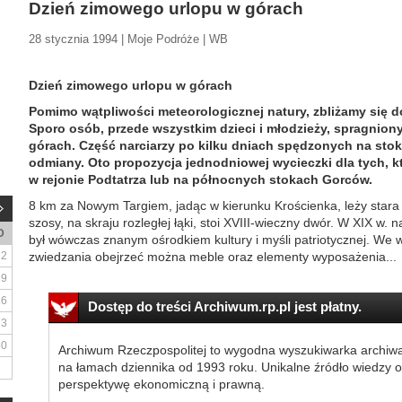
Dzień zimowego urlopu w górach
28 stycznia 1994 | Moje Podróże | WB
Dzień zimowego urlopu w górach
Pomimo wątpliwości meteorologicznej natury, zbliżamy się 
Sporo osób, przede wszystkim dzieci i młodzieży, spragnio
górach. Część narciarzy po kilku dniach spędzonych na st
odmiany. Oto propozycja jednodniowej wycieczki dla tych, 
w rejonie Podtatrza lub na północnych stokach Gorców.
8 km za Nowym Targiem, jadąc w kierunku Krościenka, leży stara 
szosy, na skraju rozległej łąki, stoi XVIII-wieczny dwór. W XIX w. 
D
był wówczas znanym ośrodkiem kultury i myśli patriotycznej. We
2
zwiedzania obejrzeć można meble oraz elementy wyposażenia...
9
16
Dostęp do treści Archiwum.rp.pl jest płatny.
23
30
Archiwum Rzeczpospolitej to wygodna wyszukiwarka archiw
na łamach dziennika od 1993 roku. Unikalne źródło wiedzy o
perspektywę ekonomiczną i prawną.