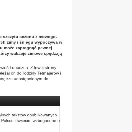
do szczytu sezonu zimowego.
nych zimy i śniegu wypoczywa w
oku może zapragnąć pewnej
którzy wakacje zimowe spędzają
wieś Łopuszna. Z lewej strony
należał on do rodziny Tetmajerów i
 wnętrzu udostępnionym do
alnych tekstów opublikowanych
 Polsce i świecie, wzbogacone o