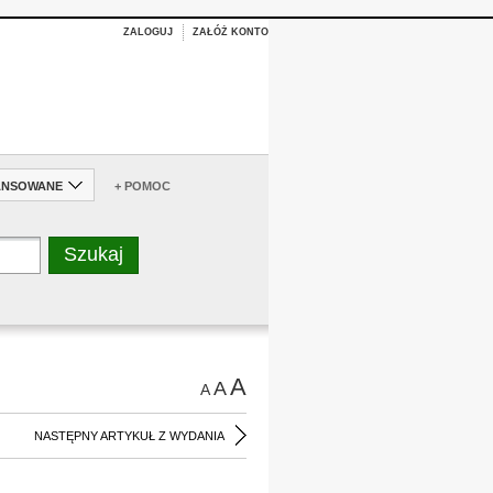
ZALOGUJ
ZAŁÓŻ KONTO
ANSOWANE
+ POMOC
A
A
A
NASTĘPNY ARTYKUŁ Z WYDANIA