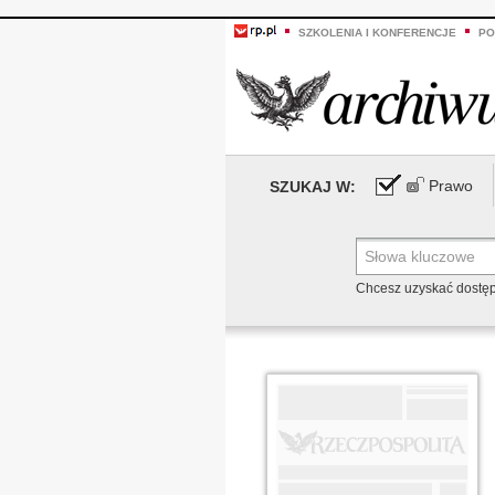
SZKOLENIA I KONFERENCJE
PO
Prawo
SZUKAJ W:
Chcesz uzyskać dostę