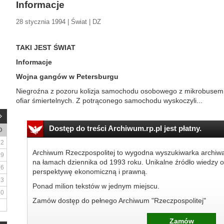
Informacje
28 stycznia 1994 | Świat | DZ
TAKI JEST ŚWIAT
Informacje
Wojna gangów w Petersburgu
Niegroźna z pozoru kolizja samochodu osobowego z mikrobuse
ofiar śmiertelnych. Z potrąconego samochodu wyskoczyli...
Dostęp do treści Archiwum.rp.pl jest płatny.
D
2
Archiwum Rzeczpospolitej to wygodna wyszukiwarka archiw
9
na łamach dziennika od 1993 roku. Unikalne źródło wiedzy o
16
perspektywę ekonomiczną i prawną.
23
Ponad milion tekstów w jednym miejscu.
30
Zamów dostęp do pełnego Archiwum "Rzeczpospolitej"
Zamów