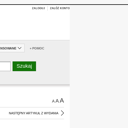
ZALOGUJ
ZAŁÓŻ KONTO
ANSOWANE
+ POMOC
A
A
A
NASTĘPNY ARTYKUŁ Z WYDANIA