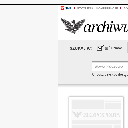
SZKOLENIA I KONFERENCJE
PO
Prawo
SZUKAJ W:
Chcesz uzyskać dostę