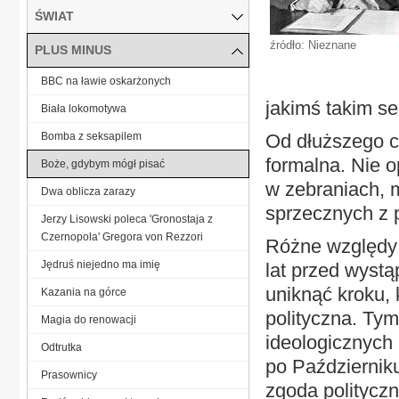
ŚWIAT
źródło: Nieznane
PLUS MINUS
BBC na ławie oskarżonych
jakimś takim se
Biała lokomotywa
Bomba z seksapilem
Od dłuższego cz
formalna. Nie o
Boże, gdybym mógł pisać
w zebraniach, m
Dwa oblicza zarazy
sprzecznych z p
Jerzy Lisowski poleca 'Gronostaja z
Czernopola' Gregora von Rezzori
Różne względy
Jędruś niejedno ma imię
lat przed wystą
uniknąć kroku, 
Kazania na górce
polityczna. Ty
Magia do renowacji
ideologicznych 
Odtrutka
po Październik
Prasownicy
zgoda polityczn