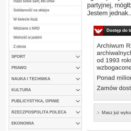
Radź sobie sam, kto umie
partyjnej, móg
Solidarność na sklejce
Jestem jednak..
W świecie iluzji
Widziane z NRD
Dostęp do tr
Wolność w jaskini
Archiwum Rz
Z ukosa
archiwalnyc
SPORT
od 1993 roku
wzbogacone
PRAWO
Ponad milio
NAUKA I TECHNIKA
Zamów dostę
KULTURA
PUBLICYSTYKA, OPINIE
RZECZPOSPOLITA POLECA
Masz już wyku
EKONOMIA