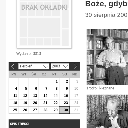
Boże, gdyb
30 sierpnia 200
Wydanie:
3013
sierpień
2003
«
»
PN
WT
ŚR
CZ
PT
SB
ND
1
2
3
źródło: Nieznane
4
5
6
7
8
9
10
11
12
13
14
15
16
17
18
19
20
21
22
23
24
25
26
27
28
29
30
31
SPIS TREŚCI