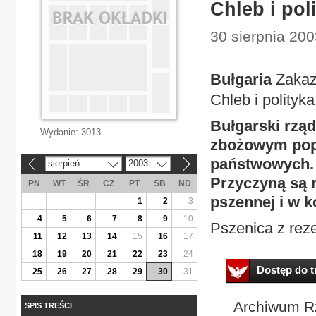
Chleb i pol
30 sierpnia 20
Bułgaria
Zakaz
Chleb i polityka
Bułgarski rząd
Wydanie:
3013
zbożowym popr
państwowych. 
sierpień
2003
«
»
Przyczyną są 
PN
WT
ŚR
CZ
PT
SB
ND
pszennej i w k
1
2
3
4
5
6
7
8
9
10
Pszenica z reze
11
12
13
14
15
16
17
18
19
20
21
22
23
24
Dostęp do tr
25
26
27
28
29
30
31
Archiwum Rz
SPIS TREŚCI