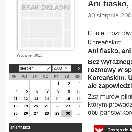
Ani fiasko,
30 sierpnia 200
Koniec rozmów 
Koreańskim
Ani fiasko, an
Wydanie:
3013
Bez wyraźnego 
sierpień
2003
rozmowy w spr
«
»
Koreańskim. U
PN
WT
ŚR
CZ
PT
SB
ND
1
2
3
ale zapowiedzi
4
5
6
7
8
9
10
Zza murów piln
11
12
13
14
15
16
17
którym prowadz
18
19
20
21
22
23
24
obu państw kore
25
26
27
28
29
30
31
SPIS TREŚCI
Dostęp do tr