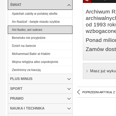
ŚWIAT
Archiwum Rz
Ajatollah zabity w polskiej strefie
archiwalnyc
An-Nadżaf - święte miasto szyitów
od 1993 roku
Ani fiasko, ani sukces
wzbogacone
Beneluks nie przyjedzie
Ponad milio
Dzień na świecie
Zamów dostę
Mohammad Bakir al-Hakim
Wojna religijna albo uspokojenie
Zwolniony za kaucją
Masz już wyku
PLUS MINUS
SPORT
POPRZEDNI ARTYKUŁ Z
PRAWO
NAUKA I TECHNIKA