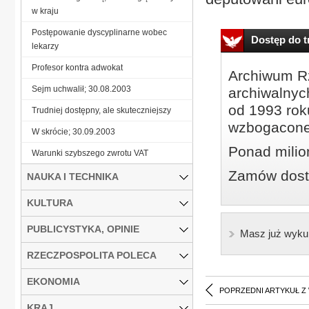
w kraju
Postępowanie dyscyplinarne wobec
Dostęp do tr
lekarzy
Profesor kontra adwokat
Archiwum Rz
Sejm uchwalił; 30.08.2003
archiwalnyc
od 1993 roku
Trudniej dostępny, ale skuteczniejszy
wzbogacone
W skrócie; 30.09.2003
Ponad milio
Warunki szybszego zwrotu VAT
Zamów dostę
NAUKA I TECHNIKA
KULTURA
PUBLICYSTYKA, OPINIE
Masz już wyku
RZECZPOSPOLITA POLECA
EKONOMIA
POPRZEDNI ARTYKUŁ Z
KRAJ