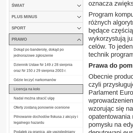
oznacza zwięks
ŚWIAT
Program komput
PLUS MINUS
różnych algory
SPORT
będące częścią
wykorzystują j
PRAWO
celów. To jede
Dokąd po banderolę, dokąd po
technik progra
jednorazowe zgłoszenie
Prawa do pom
Dziennik Ustaw Nr 149 z 28 sierpnia
oraz Nr 150 z 29 sierpnia 2003 r.
Obecnie produc
Gdzie leczyć narkomanów
czyli przysług
Licencja na koło
Parlament Euro
Nadal można stracić ulgę
wprowadzeniem 
wzorując się n
Oferty zostaną ponownie ocenione
opatentowania 
Pilnowanie dochodów fiskusa z akcyzy i
legalnego hazardu
pomysłu na edyt
deputowani euro
Podatek za granicą, ale uwzględniany