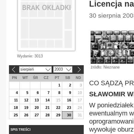
Licencja na
30 sierpnia 200
Wydanie:
3013
źródło: Nieznane
sierpień
2003
«
»
PN
WT
ŚR
CZ
PT
SB
ND
CO SĄDZĄ P
1
2
3
SŁAWOMIR W
4
5
6
7
8
9
10
11
12
13
14
15
16
17
W poniedziałek
18
19
20
21
22
23
24
ewentualnym w
25
26
27
28
29
30
31
oprogramowanie
wywołuje oburz
SPIS TREŚCI