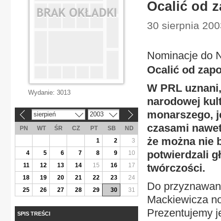
Ocalić od 
30 sierpnia 200
Nominacje do N
Ocalić od zap
W PRL uznani,
Wydanie:
3013
narodowej kul
monarszego, je
sierpień
2003
«
»
czasami nawet 
PN
WT
ŚR
CZ
PT
SB
ND
że można nie b
1
2
3
potwierdzali 
4
5
6
7
8
9
10
11
12
13
14
15
16
17
twórczości.
18
19
20
21
22
23
24
Do przyznawanej
25
26
27
28
29
30
31
Mackiewicza no
Prezentujemy je
SPIS TREŚCI