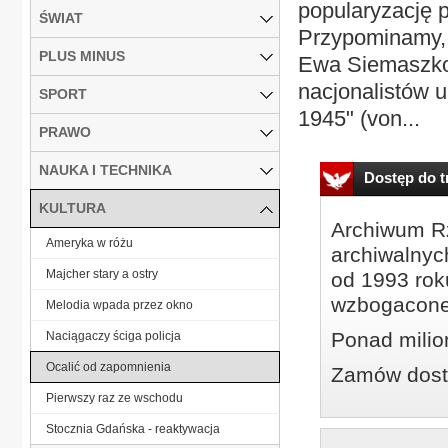
popularyzację p
ŚWIAT
Przypominamy, 
PLUS MINUS
Ewa Siemaszko
nacjonalistów u
SPORT
1945" (von...
PRAWO
NAUKA I TECHNIKA
Dostęp do tr
KULTURA
Archiwum Rz
Ameryka w różu
archiwalnyc
Majcher stary a ostry
od 1993 roku
wzbogacone
Melodia wpada przez okno
Ponad milio
Naciągaczy ściga policja
Ocalić od zapomnienia
Zamów dostę
Pierwszy raz ze wschodu
Stocznia Gdańska - reaktywacja