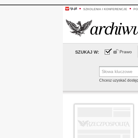
SZKOLENIA I KONFERENCJE
PO
Prawo
SZUKAJ W:
Chcesz uzyskać dostę