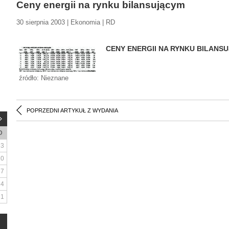
Ceny energii na rynku bilansującym
30 sierpnia 2003 | Ekonomia | RD
CENY ENERGII NA RYNKU BILAN
źródło: Nieznane
POPRZEDNI ARTYKUŁ Z WYDANIA
D
3
10
17
24
31