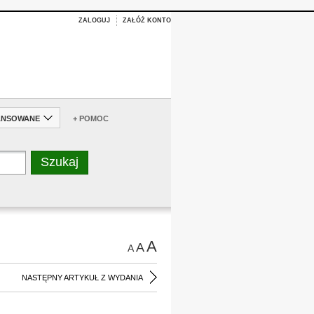
ZALOGUJ
ZAŁÓŻ KONTO
ANSOWANE
+ POMOC
A
A
A
NASTĘPNY ARTYKUŁ Z WYDANIA