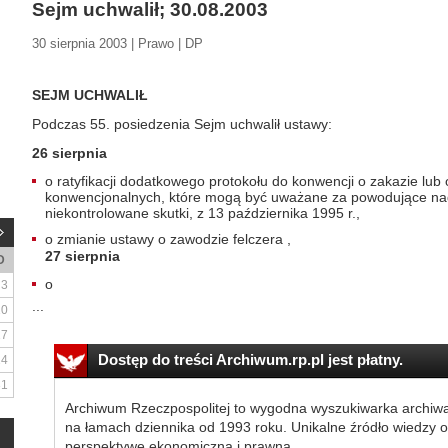
Sejm uchwalił; 30.08.2003
30 sierpnia 2003 | Prawo | DP
SEJM UCHWALIŁ
Podczas 55. posiedzenia Sejm uchwalił ustawy:
26 sierpnia
o ratyfikacji dodatkowego protokołu do konwencji o zakazie lub
konwencjonalnych, które mogą być uważane za powodujące nad
niekontrolowane skutki, z 13 października 1995 r.,
o zmianie ustawy o zawodzie felczera ,
27 sierpnia
D
o
3
...
10
17
Dostęp do treści Archiwum.rp.pl jest płatny.
24
31
Archiwum Rzeczpospolitej to wygodna wyszukiwarka archiw
na łamach dziennika od 1993 roku. Unikalne źródło wiedzy o
perspektywę ekonomiczną i prawną.