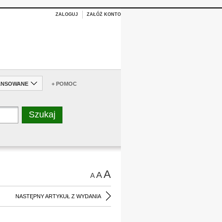
ZALOGUJ
ZAŁÓŻ KONTO
ANSOWANE
+ POMOC
A
A
A
NASTĘPNY ARTYKUŁ Z WYDANIA