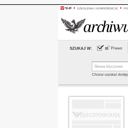
SZKOLENIA I KONFERENCJE
PO
Prawo
SZUKAJ W:
Chcesz uzyskać dostę