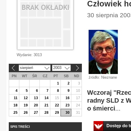
Człowiek h
30 sierpnia 200
Wydanie:
3013
sierpień
2003
«
»
PN
WT
ŚR
CZ
PT
SB
ND
źródło: Nieznane
1
2
3
4
5
6
7
8
9
10
Wczoraj "Rzecz
11
12
13
14
15
16
17
radny SLD z W
18
19
20
21
22
23
24
o śmierci
...
25
26
27
28
29
30
31
Dostęp do tr
SPIS TREŚCI