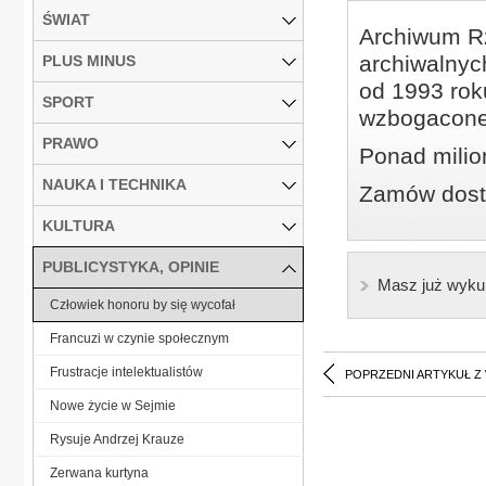
ŚWIAT
Archiwum Rz
archiwalnyc
PLUS MINUS
od 1993 roku
SPORT
wzbogacone
PRAWO
Ponad milio
NAUKA I TECHNIKA
Zamów dostę
KULTURA
PUBLICYSTYKA, OPINIE
Masz już wyku
Człowiek honoru by się wycofał
Francuzi w czynie społecznym
Frustracje intelektualistów
POPRZEDNI ARTYKUŁ Z
Nowe życie w Sejmie
Rysuje Andrzej Krauze
Zerwana kurtyna