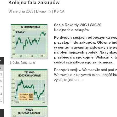
Kolejna fala zakupów
30 sierpnia 2003 | Ekonomia | KS CA
Sesja
Rekordy WIG i WIG20
Kolejna fala zakupów
Po dwóch sesjach odpoczynku wcz
przystąpili do zakupów. Główne in
w centrum uwagi znajdowały się wa
najpłynniejszych spółek. Na rynka
przebiegała spokojnie. Wskaźniki 
wokół czwartkowego zamknięcia.
źródło: Nieznane
D
Początek sesji w Warszawie stał pod
3
Wprawdzie z upływem czasu część inw
zyski, to jednak...
10
17
24
31