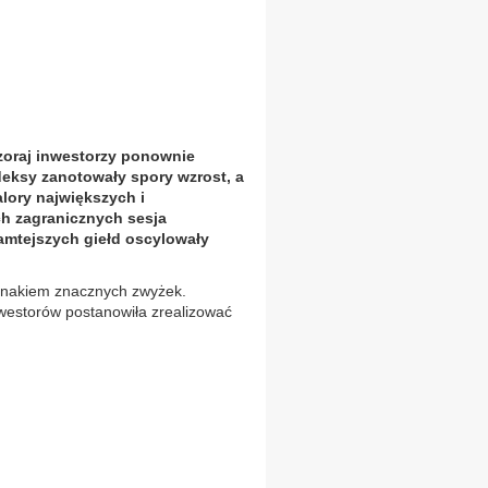
oraj inwestorzy ponownie
deksy zanotowały spory wzrost, a
lory największych i
ch zagranicznych sesja
tamtejszych giełd oscylowały
 znakiem znacznych zwyżek.
estorów postanowiła zrealizować