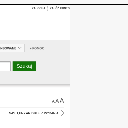
ZALOGUJ
ZAŁÓŻ KONTO
ANSOWANE
+ POMOC
A
A
A
NASTĘPNY ARTYKUŁ Z WYDANIA