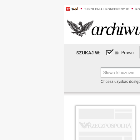
SZKOLENIA I KONFERENCJE
PO
Prawo
SZUKAJ W:
Chcesz uzyskać dostę