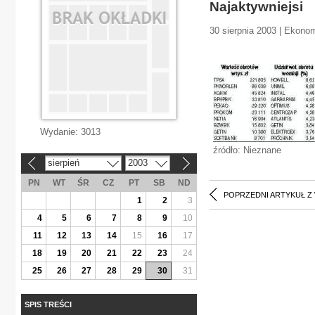
Najaktywniejsi
30 sierpnia 2003 | Ekono
Wydanie:
3013
źródło: Nieznane
sierpień
2003
«
»
PN
WT
ŚR
CZ
PT
SB
ND
POPRZEDNI ARTYKUŁ Z
1
2
3
4
5
6
7
8
9
10
11
12
13
14
15
16
17
18
19
20
21
22
23
24
25
26
27
28
29
30
31
SPIS TREŚCI