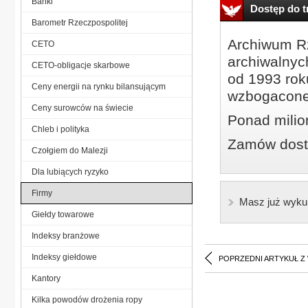
Banki
Dostęp do tr
Barometr Rzeczpospolitej
Archiwum Rz
CETO
archiwalnyc
CETO-obligacje skarbowe
od 1993 roku
Ceny energii na rynku bilansującym
wzbogacone
Ceny surowców na świecie
Ponad milio
Chleb i polityka
Zamów dostę
Czołgiem do Malezji
Dla lubiących ryzyko
Firmy
Masz już wyku
Giełdy towarowe
Indeksy branżowe
Indeksy giełdowe
POPRZEDNI ARTYKUŁ Z
Kantory
Kilka powodów drożenia ropy