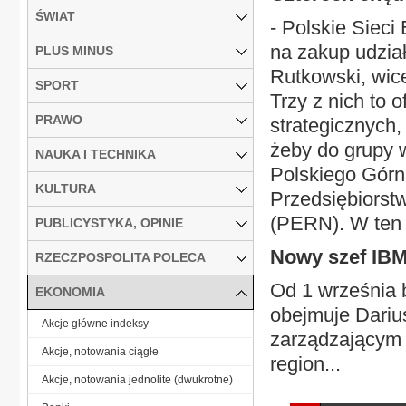
ŚWIAT
- Polskie Sieci
na zakup udział
PLUS MINUS
Rutkowski, wic
SPORT
Trzy z nich to 
PRAWO
strategicznych,
żeby do grupy 
NAUKA I TECHNIKA
Polskiego Górn
KULTURA
Przedsiębiorst
(PERN). W ten 
PUBLICYSTYKA, OPINIE
Nowy szef IBM
RZECZPOSPOLITA POLECA
Od 1 września 
EKONOMIA
obejmuje Dariu
Akcje główne indeksy
zarządzającym 
Akcje, notowania ciągłe
region...
Akcje, notowania jednolite (dwukrotne)