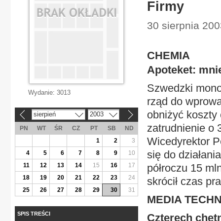
Firmy
30 sierpnia 200
CHEMIA
Apoteket: mni
Szwedzki monop
Wydanie:
3013
rząd do wprowa
obniżyć koszty
sierpień
2003
«
»
zatrudnienie o 
PN
WT
ŚR
CZ
PT
SB
ND
Wicedyrektor P
1
2
3
się do działani
4
5
6
7
8
9
10
11
12
13
14
15
16
17
półroczu 15 ml
18
19
20
21
22
23
24
skrócił czas pra
25
26
27
28
29
30
31
MEDIA TECH
SPIS TREŚCI
Czterech chęt