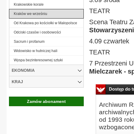
Krakowskie korale
TEATR
Kraków we wrześniu
Scena Teatru 
Od Krakowa po kościołki w Małopolsce
Stowarzyszenia
Odciski czasów i osobowości
4.09 czwartek
Sacrum i profanum
TEATR
Widowisko w hutniczej hali
Wyspa bezinteresownej sztuki
7 Przestrzeni U
Mielczarek - 
EKONOMIA
KRAJ
Dostęp do tr
Zamów abonament
Archiwum Rz
archiwalnyc
od 1993 roku
wzbogacone