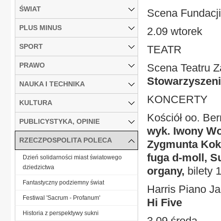
ŚWIAT
Scena Fundacji
PLUS MINUS
2.09 wtorek
SPORT
TEATR
PRAWO
Scena Teatru 
Stowarzyszenia
NAUKA I TECHNIKA
KONCERTY
KULTURA
Kościół oo. Ber
PUBLICYSTYKA, OPINIE
wyk. Iwony Woj
RZECZPOSPOLITA POLECA
Zygmunta Kokos
fuga d-moll, Su
Dzień solidarności miast światowego
dziedzictwa
organy,
bilety 
Fantastyczny podziemny świat
Harris Piano J
Festiwal 'Sacrum - Profanum'
Hi Five
Historia z perspektywy sukni
3.09 środa