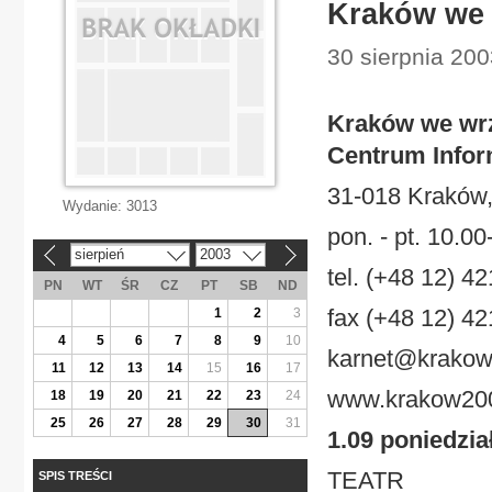
Kraków we 
30 sierpnia 200
Kraków we wr
Centrum Inform
31-018 Kraków, 
Wydanie:
3013
pon. - pt. 10.0
sierpień
2003
«
»
tel. (+48 12) 4
PN
WT
ŚR
CZ
PT
SB
ND
fax (+48 12) 42
1
2
3
4
5
6
7
8
9
10
karnet@krakow
11
12
13
14
15
16
17
www.krakow200
18
19
20
21
22
23
24
25
26
27
28
29
30
31
1.09 poniedzia
TEATR
SPIS TREŚCI