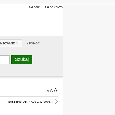
ZALOGUJ
ZAŁÓŻ KONTO
ANSOWANE
+ POMOC
A
A
A
NASTĘPNY ARTYKUŁ Z WYDANIA