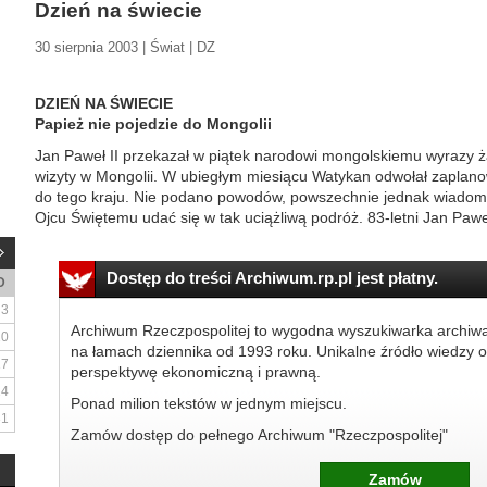
Dzień na świecie
30 sierpnia 2003 | Świat | DZ
DZIEŃ NA ŚWIECIE
Papież nie pojedzie do Mongolii
Jan Paweł II przekazał w piątek narodowi mongolskiemu wyrazy ża
wizyty w Mongolii. W ubiegłym miesiącu Watykan odwołał zaplano
do tego kraju. Nie podano powodów, powszechnie jednak wiadomo,
Ojcu Świętemu udać się w tak uciążliwą podróż. 83-letni Jan Paweł I
Dostęp do treści Archiwum.rp.pl jest płatny.
D
3
Archiwum Rzeczpospolitej to wygodna wyszukiwarka archiw
10
na łamach dziennika od 1993 roku. Unikalne źródło wiedzy o
17
perspektywę ekonomiczną i prawną.
24
Ponad milion tekstów w jednym miejscu.
31
Zamów dostęp do pełnego Archiwum "Rzeczpospolitej"
Zamów