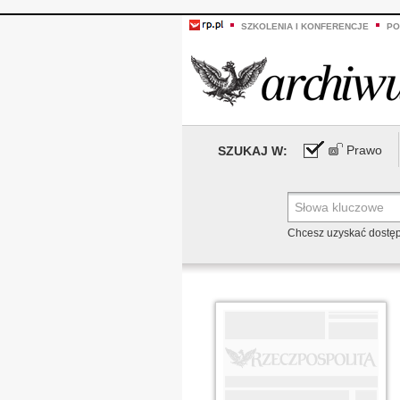
SZKOLENIA I KONFERENCJE
PO
Prawo
SZUKAJ W:
Chcesz uzyskać dostę