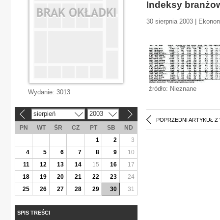
Indeksy branżo
30 sierpnia 2003 | Ekono
źródło: Nieznane
Wydanie:
3013
sierpień
2003
«
»
POPRZEDNI ARTYKUŁ Z
PN
WT
ŚR
CZ
PT
SB
ND
1
2
3
4
5
6
7
8
9
10
11
12
13
14
15
16
17
18
19
20
21
22
23
24
25
26
27
28
29
30
31
SPIS TREŚCI