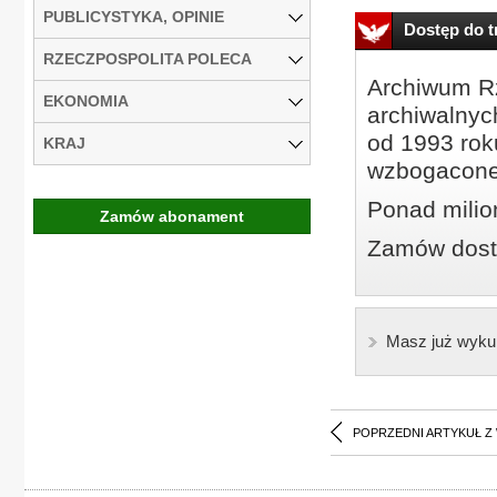
PUBLICYSTYKA, OPINIE
Dostęp do tr
RZECZPOSPOLITA POLECA
Archiwum Rz
EKONOMIA
archiwalnyc
od 1993 roku
KRAJ
wzbogacone
Ponad milio
Zamów abonament
Zamów dostę
Masz już wyku
POPRZEDNI ARTYKUŁ Z