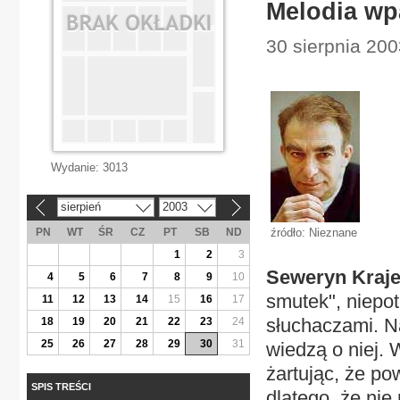
Melodia wp
30 sierpnia 2003
Wydanie:
3013
sierpień
2003
«
»
PN
WT
ŚR
CZ
PT
SB
ND
źródło: Nieznane
1
2
3
Seweryn Kraje
4
5
6
7
8
9
10
smutek", niepot
11
12
13
14
15
16
17
słuchaczami. Na
18
19
20
21
22
23
24
25
26
27
28
29
30
31
wiedzą o niej. 
żartując, że po
SPIS TREŚCI
dlatego, że nie