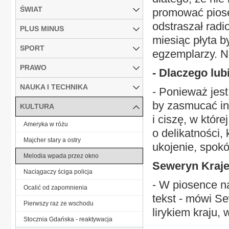
ŚWIAT
promować piosen
odstraszał rad
PLUS MINUS
miesiąc płyta 
SPORT
egzemplarzy. Ni
PRAWO
- Dlaczego lu
NAUKA I TECHNIKA
- Ponieważ jest
by zasmucać in
KULTURA
i ciszę, w któr
Ameryka w różu
o delikatności,
Majcher stary a ostry
ukojenie, spokó
Melodia wpada przez okno
Seweryn Kraj
Naciągaczy ściga policja
- W piosence na
Ocalić od zapomnienia
tekst - mówi S
Pierwszy raz ze wschodu
lirykiem kraju, w
Stocznia Gdańska - reaktywacja