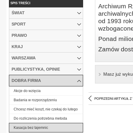
SPIS TREŚCI
Archiwum Rz
archiwalnyc
ŚWIAT
od 1993 roku
SPORT
wzbogacone
PRAWO
Ponad milio
KRAJ
Zamów dostę
WARSZAWA
PUBLICYSTYKA, OPINIE
Masz już wyku
DOBRA FIRMA
Akcje do wzięcia
POPRZEDNI ARTYKUŁ Z
Badania w rozporządzeniu
Chcesz mieć koszt, nie czekaj do lutego
Do rozliczenia potrzebna metoda
Kasacja bez tajemnic