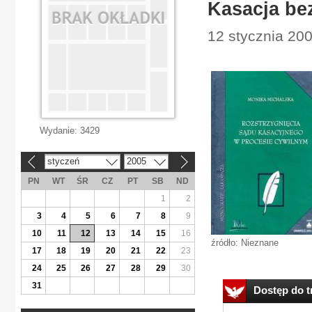
Kasacja be
12 stycznia 200
Wydanie:
3429
styczeń
2005
«
»
PN
WT
ŚR
CZ
PT
SB
ND
1
2
3
4
5
6
7
8
9
10
11
12
13
14
15
16
źródło: Nieznane
17
18
19
20
21
22
23
24
25
26
27
28
29
30
31
Dostęp do tr