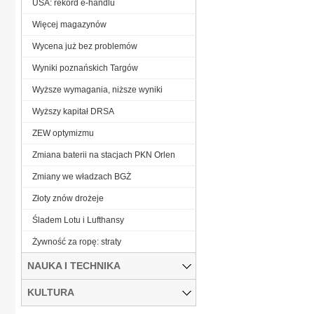
USA: rekord e-handlu
Więcej magazynów
Wycena już bez problemów
Wyniki poznańskich Targów
Wyższe wymagania, niższe wyniki
Wyższy kapitał DRSA
ZEW optymizmu
Zmiana baterii na stacjach PKN Orlen
Zmiany we władzach BGŻ
Złoty znów drożeje
Śladem Lotu i Lufthansy
Żywność za ropę: straty
NAUKA I TECHNIKA
KULTURA