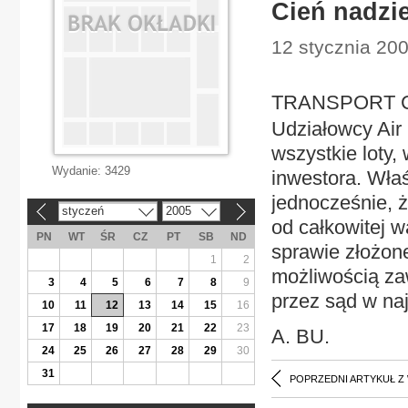
Cień nadzie
12 stycznia 200
TRANSPORT Cień
Udziałowcy Air P
wszystkie loty,
Wydanie:
3429
inwestora. Właśc
jednocześnie, 
styczeń
2005
«
»
od całkowitej w
PN
WT
ŚR
CZ
PT
SB
ND
sprawie złożone
1
2
możliwością za
3
4
5
6
7
8
9
przez sąd w naj
10
11
12
13
14
15
16
17
18
19
20
21
22
23
A. BU.
24
25
26
27
28
29
30
31
POPRZEDNI ARTYKUŁ Z