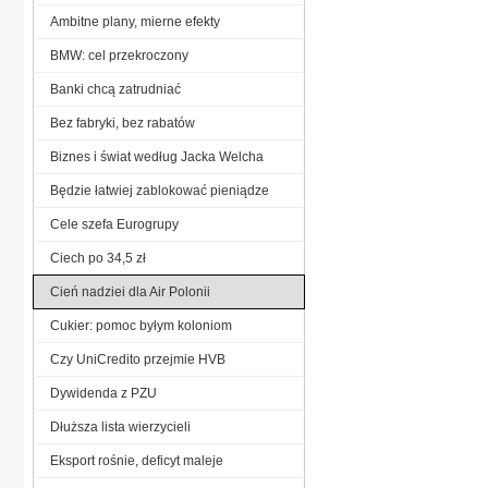
Ambitne plany, mierne efekty
BMW: cel przekroczony
Banki chcą zatrudniać
Bez fabryki, bez rabatów
Biznes i świat według Jacka Welcha
Będzie łatwiej zablokować pieniądze
Cele szefa Eurogrupy
Ciech po 34,5 zł
Cień nadziei dla Air Polonii
Cukier: pomoc byłym koloniom
Czy UniCredito przejmie HVB
Dywidenda z PZU
Dłuższa lista wierzycieli
Eksport rośnie, deficyt maleje