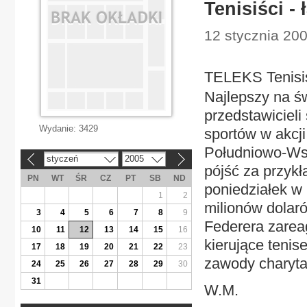
Tenisiści - 
12 stycznia 200
TELEKS Tenisiśc
Najlepszy na św
przedstawicieli
Wydanie:
3429
sportów w akcji
Południowo-Wsch
styczeń
2005
«
»
pójść za przykł
PN
WT
ŚR
CZ
PT
SB
ND
poniedziałek w 
1
2
milionów dolaró
3
4
5
6
7
8
9
Federera zarea
10
11
12
13
14
15
16
kierujące teni
17
18
19
20
21
22
23
zawody charyta
24
25
26
27
28
29
30
31
W.M.