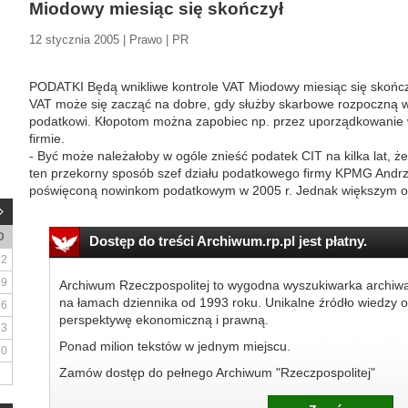
Miodowy miesiąc się skończył
12 stycznia 2005 | Prawo | PR
PODATKI Będą wnikliwe kontrole VAT Miodowy miesiąc się skończ
VAT może się zacząć na dobre, gdy służby skarbowe rozpoczną wn
podatkowi. Kłopotom można zapobiec np. przez uporządkowanie w
firmie.
- Być może należałoby w ogóle znieść podatek CIT na kilka lat,
ten przekorny sposób szef działu podatkowego firmy KPMG Andrze
poświęconą nowinkom podatkowym w 2005 r. Jednak większym od
D
Dostęp do treści Archiwum.rp.pl jest płatny.
2
9
Archiwum Rzeczpospolitej to wygodna wyszukiwarka archiw
na łamach dziennika od 1993 roku. Unikalne źródło wiedzy o
16
perspektywę ekonomiczną i prawną.
23
Ponad milion tekstów w jednym miejscu.
30
Zamów dostęp do pełnego Archiwum "Rzeczpospolitej"