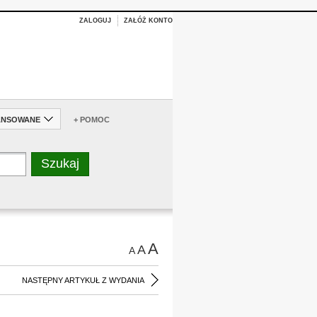
ZALOGUJ
ZAŁÓŻ KONTO
ANSOWANE
+ POMOC
A
A
A
NASTĘPNY ARTYKUŁ Z WYDANIA