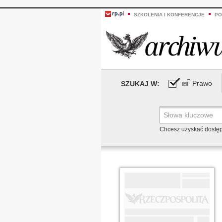
SZKOLENIA I KONFERENCJE
PO
Prawo
SZUKAJ W:
Chcesz uzyskać dostę