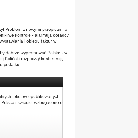
ył Problem z nowymi przepisami o
ikliwe kontrole - alarmują doradcy
ystawiania i obiegu faktur w
 żeby dobrze wypromować Polskę - w
j Koliński rozpoczął konferencję
 podatku...
alnych tekstów opublikowanych
 Polsce i świecie, wzbogacone o