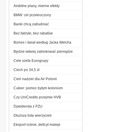
Ambitne plany, mierne efekty
BMW: cel przekroczony
Banki chcą zatrudniać
Bez fabryki, bez rabatów
Biznes i świat według Jacka Welcha
Będzie łatwiej zablokować pieniądze
Cele szefa Eurogrupy
Ciech po 34,5 zł
Cień nadziei dla Air Polonii
Cukier: pomoc byłym koloniom
Czy UniCredito przejmie HVB
Dywidenda z PZU
Dłuższa lista wierzycieli
Eksport rośnie, deficyt maleje