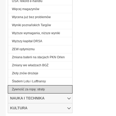
USA: rekord e-handlu
Więcej magazynów
Wycena już bez problemów
Wyniki poznańskich Targów
Wyższe wymagania, niższe wyniki
Wyższy kapitał DRSA
ZEW optymizmu
Zmiana baterii na stacjach PKN Orlen
Zmiany we władzach BGŻ
Złoty znów drożeje
Śladem Lotu i Lufthansy
Żywność za ropę: straty
NAUKA I TECHNIKA
KULTURA