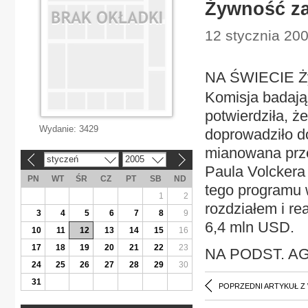
Żywność za 
12 stycznia 20
NA ŚWIECIE Ży
Komisja badają
potwierdziła, ż
Wydanie:
3429
doprowadziło d
mianowana prze
styczeń
2005
«
»
Paula Volckera
PN
WT
ŚR
CZ
PT
SB
ND
tego programu 
1
2
rozdziałem i re
3
4
5
6
7
8
9
6,4 mln USD.
10
11
12
13
14
15
16
17
18
19
20
21
22
23
NA PODST. AG
24
25
26
27
28
29
30
31
POPRZEDNI ARTYKUŁ Z