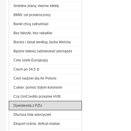
Ambitne plany, mierne efekty
BMW: cel przekroczony
Banki chcą zatrudniać
Bez fabryki, bez rabatów
Biznes i świat według Jacka Welcha
Będzie łatwiej zablokować pieniądze
Cele szefa Eurogrupy
Ciech po 34,5 zł
Cień nadziei dla Air Polonii
Cukier: pomoc byłym koloniom
Czy UniCredito przejmie HVB
Dywidenda z PZU
Dłuższa lista wierzycieli
Eksport rośnie, deficyt maleje