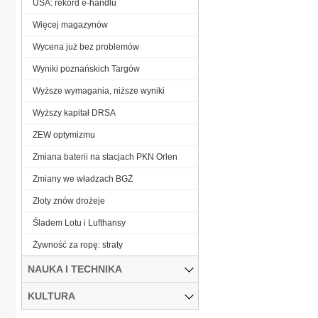
USA: rekord e-handlu
Więcej magazynów
Wycena już bez problemów
Wyniki poznańskich Targów
Wyższe wymagania, niższe wyniki
Wyższy kapitał DRSA
ZEW optymizmu
Zmiana baterii na stacjach PKN Orlen
Zmiany we władzach BGŻ
Złoty znów drożeje
Śladem Lotu i Lufthansy
Żywność za ropę: straty
NAUKA I TECHNIKA
KULTURA