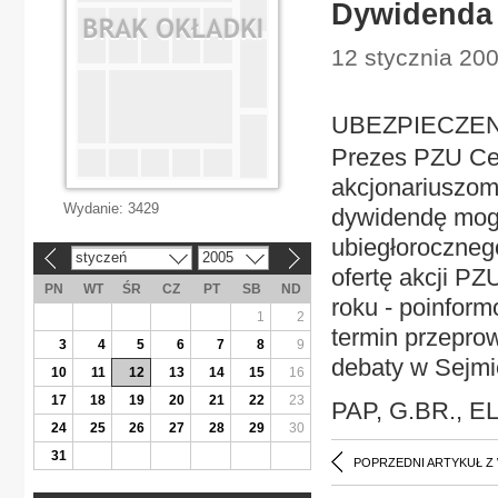
Dywidenda
12 stycznia 20
UBEZPIECZENI
Prezes PZU Cez
akcjonariuszom
Wydanie:
3429
dywidendę mogł
ubiegłorocznego
styczeń
2005
«
»
ofertę akcji PZ
PN
WT
ŚR
CZ
PT
SB
ND
roku - poinform
1
2
termin przeprow
3
4
5
6
7
8
9
debaty w Sejmi
10
11
12
13
14
15
16
17
18
19
20
21
22
23
PAP, G.BR., E
24
25
26
27
28
29
30
31
POPRZEDNI ARTYKUŁ Z