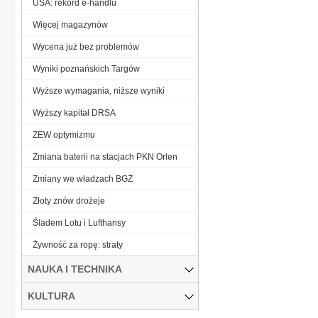
USA: rekord e-handlu
Więcej magazynów
Wycena już bez problemów
Wyniki poznańskich Targów
Wyższe wymagania, niższe wyniki
Wyższy kapitał DRSA
ZEW optymizmu
Zmiana baterii na stacjach PKN Orlen
Zmiany we władzach BGŻ
Złoty znów drożeje
Śladem Lotu i Lufthansy
Żywność za ropę: straty
NAUKA I TECHNIKA
KULTURA