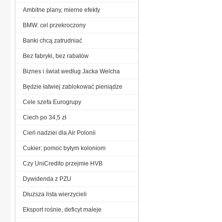
Ambitne plany, mierne efekty
BMW: cel przekroczony
Banki chcą zatrudniać
Bez fabryki, bez rabatów
Biznes i świat według Jacka Welcha
Będzie łatwiej zablokować pieniądze
Cele szefa Eurogrupy
Ciech po 34,5 zł
Cień nadziei dla Air Polonii
Cukier: pomoc byłym koloniom
Czy UniCredito przejmie HVB
Dywidenda z PZU
Dłuższa lista wierzycieli
Eksport rośnie, deficyt maleje