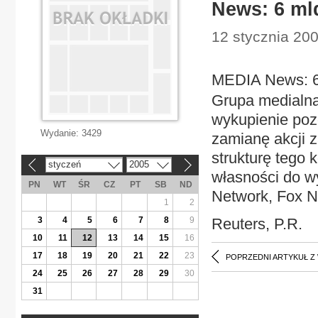
News: 6 ml
12 stycznia 20
MEDIA News: 6 
Grupa medialn
wykupienie poz
Wydanie:
3429
zamianę akcji 
strukturę tego
styczeń
2005
«
»
własności do wy
PN
WT
ŚR
CZ
PT
SB
ND
Network, Fox N
1
2
3
4
5
6
7
8
9
Reuters, P.R.
10
11
12
13
14
15
16
17
18
19
20
21
22
23
POPRZEDNI ARTYKUŁ Z
24
25
26
27
28
29
30
31