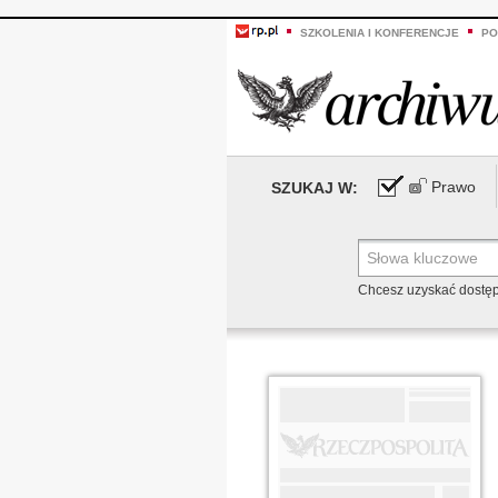
SZKOLENIA I KONFERENCJE
PO
Prawo
SZUKAJ W:
Chcesz uzyskać dostę