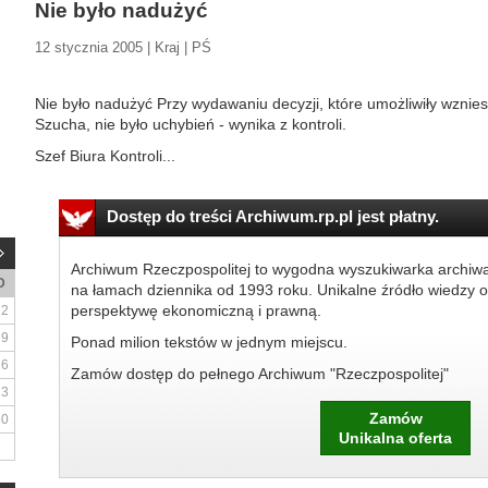
Nie było nadużyć
12 stycznia 2005 | Kraj | PŚ
Nie było nadużyć Przy wydawaniu decyzji, które umożliwiły wznies
Szucha, nie było uchybień - wynika z kontroli.
Szef Biura Kontroli...
Dostęp do treści Archiwum.rp.pl jest płatny.
Archiwum Rzeczpospolitej to wygodna wyszukiwarka archiw
D
na łamach dziennika od 1993 roku. Unikalne źródło wiedzy o
perspektywę ekonomiczną i prawną.
2
9
Ponad milion tekstów w jednym miejscu.
16
Zamów dostęp do pełnego Archiwum "Rzeczpospolitej"
23
Zamów
30
Unikalna oferta