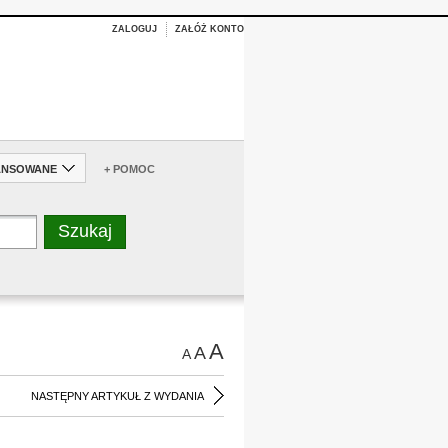
ZALOGUJ
ZAŁÓŻ KONTO
ANSOWANE
+ POMOC
A
A
A
NASTĘPNY ARTYKUŁ Z WYDANIA