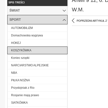
Anwil 9 12, 6. 
SPIS TREŚCI
W.M.
ŚWIAT
SPORT
POPRZEDNI ARTYKUŁ Z
AUTOMOBILIZM
Domachowska wygrywa
HOKEJ
KOSZYKÓWKA
Koniec szopki
NARCIARSTWO ALPEJSKIE
NBA
PIŁKA NOŻNA
Przystojniak z Rio
Rosjanie mają prawo
SIATKÓWKA