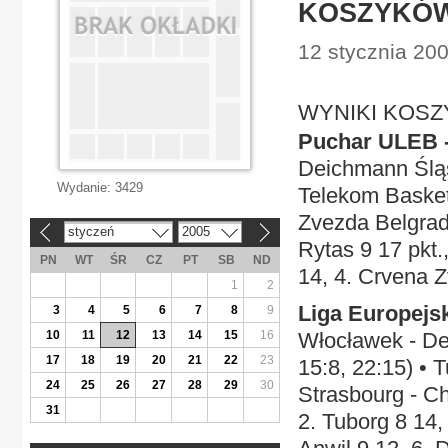
KOSZYKÓ
12 stycznia 200
WYNIKI KOS
Puchar ULEB -
Deichmann Śląs
Wydanie:
3429
Telekom Basket
Zvezda Belgrad 
styczeń
2005
«
»
Rytas 9 17 pkt.
PN
WT
ŚR
CZ
PT
SB
ND
14, 4. Crvena Z
1
2
Liga Europejsk
3
4
5
6
7
8
9
10
11
12
13
14
15
16
Włocławek - De
17
18
19
20
21
22
23
15:8, 22:15) • 
24
25
26
27
28
29
30
Strasbourg - Ch
31
2. Tuborg 8 14,