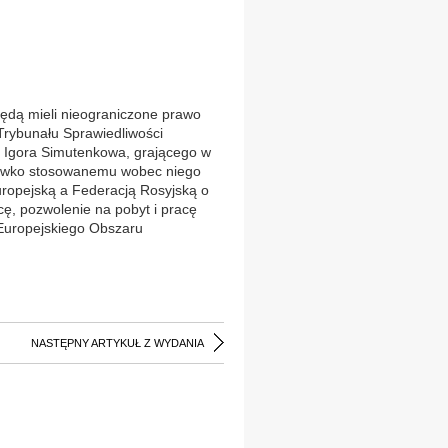
 będą mieli nieograniczone prawo
Trybunału Sprawiedliwości
a Igora Simutenkowa, grającego w
eciwko stosowanemu wobec niego
uropejską a Federacją Rosyjską o
ę, pozwolenie na pobyt i pracę
 Europejskiego Obszaru
NASTĘPNY ARTYKUŁ Z WYDANIA