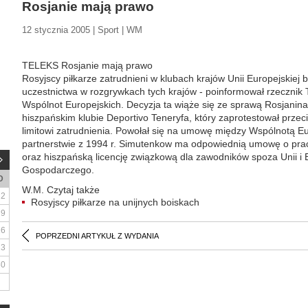
Rosjanie mają prawo
12 stycznia 2005 | Sport | WM
TELEKS Rosjanie mają prawo
Rosyjscy piłkarze zatrudnieni w klubach krajów Unii Europejskiej
uczestnictwa w rozgrywkach tych krajów - poinformował rzecznik 
Wspólnot Europejskich. Decyzja ta wiąże się ze sprawą Rosjanin
hiszpańskim klubie Deportivo Teneryfa, który zaprotestował prz
limitowi zatrudnienia. Powołał się na umowę między Wspólnotą E
partnerstwie z 1994 r. Simutenkow ma odpowiednią umowę o prac
oraz hiszpańską licencję związkową dla zawodników spoza Unii i
Gospodarczego.
D
W.M. Czytaj także
2
Rosyjscy piłkarze na unijnych boiskach
9
16
POPRZEDNI ARTYKUŁ Z WYDANIA
23
30