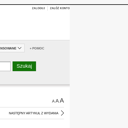
ZALOGUJ
ZAŁÓŻ KONTO
ANSOWANE
+ POMOC
A
A
A
NASTĘPNY ARTYKUŁ Z WYDANIA