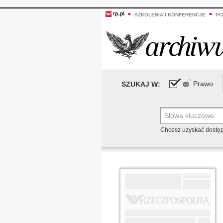
SZKOLENIA I KONFERENCJE
PO
Prawo
SZUKAJ W:
Chcesz uzyskać dostę