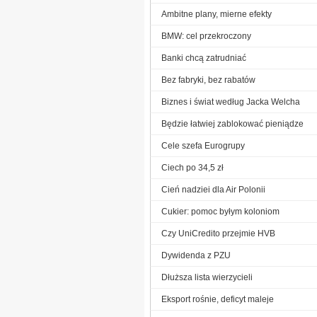
Ambitne plany, mierne efekty
BMW: cel przekroczony
Banki chcą zatrudniać
Bez fabryki, bez rabatów
Biznes i świat według Jacka Welcha
Będzie łatwiej zablokować pieniądze
Cele szefa Eurogrupy
Ciech po 34,5 zł
Cień nadziei dla Air Polonii
Cukier: pomoc byłym koloniom
Czy UniCredito przejmie HVB
Dywidenda z PZU
Dłuższa lista wierzycieli
Eksport rośnie, deficyt maleje