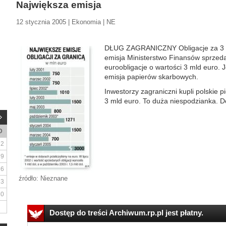
Największa emisja
12 stycznia 2005 | Ekonomia | NE
DŁUG ZAGRANICZNY Obligacje za 3 m
emisja Ministerstwo Finansów sprzedał
euroobligacje o wartości 3 mld euro. Je
emisja papierów skarbowych.
Inwestorzy zagraniczni kupli polskie p
3 mld euro. To duża niespodzianka. Do
D
2
9
16
źródło: Nieznane
23
30
Dostęp do treści Archiwum.rp.pl jest płatny.