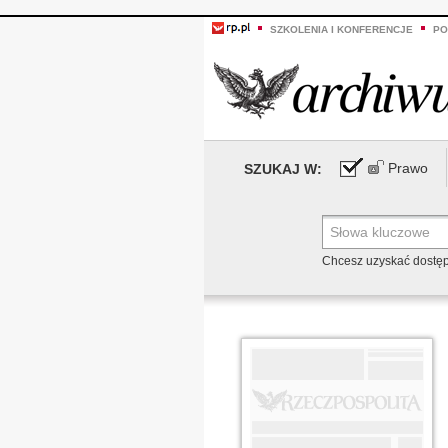
SZKOLENIA I KONFERENCJE
PO
Prawo
SZUKAJ W:
Chcesz uzyskać dostę