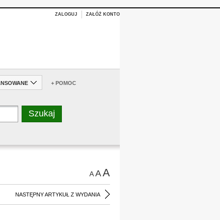
ZALOGUJ
ZAŁÓŻ KONTO
ANSOWANE
+ POMOC
A
A
A
NASTĘPNY ARTYKUŁ Z WYDANIA