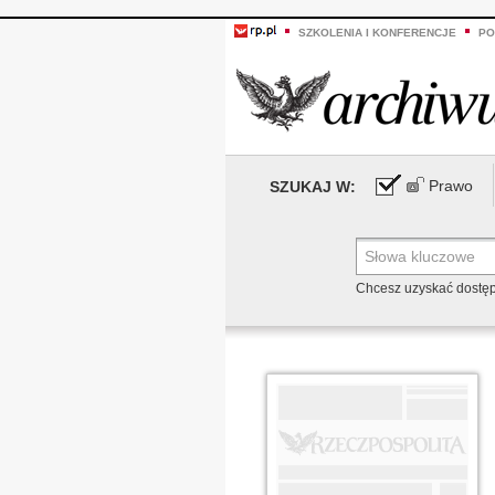
SZKOLENIA I KONFERENCJE
PO
Prawo
SZUKAJ W:
Chcesz uzyskać dostę