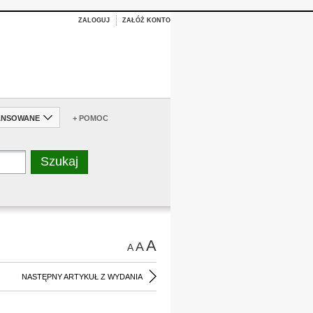
ZALOGUJ
ZAŁÓŻ KONTO
ANSOWANE
+ POMOC
A
A
A
NASTĘPNY ARTYKUŁ Z WYDANIA