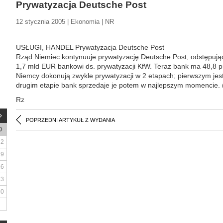
Prywatyzacja Deutsche Post
12 stycznia 2005 | Ekonomia | NR
USŁUGI, HANDEL Prywatyzacja Deutsche Post
Rząd Niemiec kontynuuje prywatyzację Deutsche Post, odstępując 
1,7 mld EUR bankowi ds. prywatyzacji KfW. Teraz bank ma 48,8 pr
Niemcy dokonują zwykle prywatyzacji w 2 etapach; pierwszym jes
drugim etapie bank sprzedaje je potem w najlepszym momencie. (
Rz
POPRZEDNI ARTYKUŁ Z WYDANIA
D
2
9
16
23
30