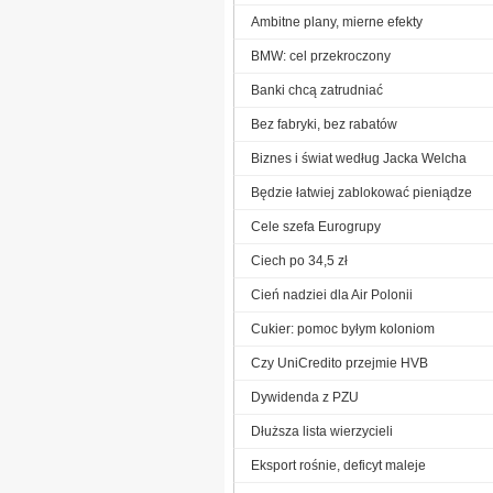
Ambitne plany, mierne efekty
BMW: cel przekroczony
Banki chcą zatrudniać
Bez fabryki, bez rabatów
Biznes i świat według Jacka Welcha
Będzie łatwiej zablokować pieniądze
Cele szefa Eurogrupy
Ciech po 34,5 zł
Cień nadziei dla Air Polonii
Cukier: pomoc byłym koloniom
Czy UniCredito przejmie HVB
Dywidenda z PZU
Dłuższa lista wierzycieli
Eksport rośnie, deficyt maleje