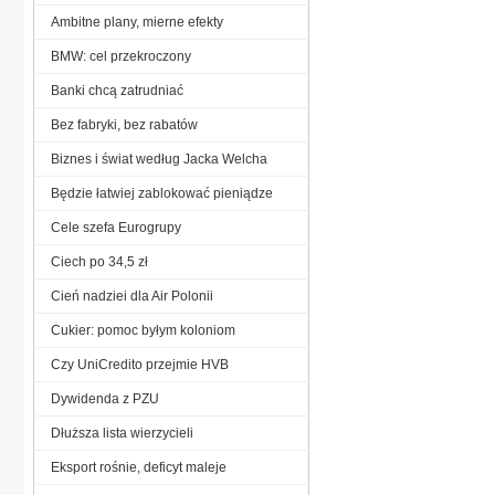
Ambitne plany, mierne efekty
BMW: cel przekroczony
Banki chcą zatrudniać
Bez fabryki, bez rabatów
Biznes i świat według Jacka Welcha
Będzie łatwiej zablokować pieniądze
Cele szefa Eurogrupy
Ciech po 34,5 zł
Cień nadziei dla Air Polonii
Cukier: pomoc byłym koloniom
Czy UniCredito przejmie HVB
Dywidenda z PZU
Dłuższa lista wierzycieli
Eksport rośnie, deficyt maleje