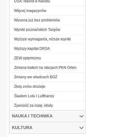
USA: rekord e-handlu
Więcej magazynów
Wycena już bez problemów
Wyniki poznańskich Targów
Wyższe wymagania, niższe wyniki
Wyższy kapitał DRSA
ZEW optymizmu
Zmiana baterii na stacjach PKN Orlen
Zmiany we władzach BGŻ
Złoty znów drożeje
Śladem Lotu i Lufthansy
Żywność za ropę: straty
NAUKA I TECHNIKA
KULTURA