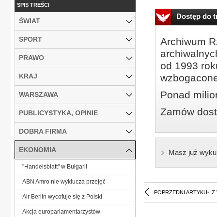
SPIS TREŚCI
Dostęp do tr
ŚWIAT
SPORT
Archiwum Rz
archiwalnyc
PRAWO
od 1993 roku
KRAJ
wzbogacone
Ponad milio
WARSZAWA
Zamów dostę
PUBLICYSTYKA, OPINIE
DOBRA FIRMA
EKONOMIA
Masz już wyku
"Handelsblatt" w Bułgarii
ABN Amro nie wyklucza przejęć
POPRZEDNI ARTYKUŁ Z
Air Berlin wycofuje się z Polski
Akcja europarlamentarzystów