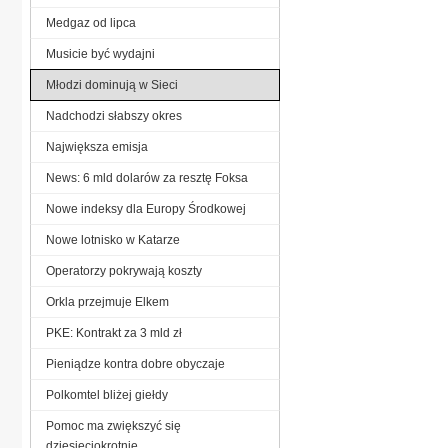
Medgaz od lipca
Musicie być wydajni
Młodzi dominują w Sieci
Nadchodzi słabszy okres
Największa emisja
News: 6 mld dolarów za resztę Foksa
Nowe indeksy dla Europy Środkowej
Nowe lotnisko w Katarze
Operatorzy pokrywają koszty
Orkla przejmuje Elkem
PKE: Kontrakt za 3 mld zł
Pieniądze kontra dobre obyczaje
Polkomtel bliżej giełdy
Pomoc ma zwiększyć się
dziesięciokrotnie