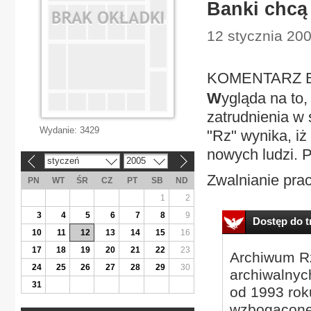
Banki chcą
12 stycznia 20
KOMENTARZ Ban
W
ygląda na to,
zatrudnienia w
Wydanie:
3429
"Rz" wynika, iż
nowych ludzi. 
styczeń
2005
«
»
Zwalnianie pra
PN
WT
ŚR
CZ
PT
SB
ND
1
2
3
4
5
6
7
8
9
Dostęp do tr
10
11
12
13
14
15
16
17
18
19
20
21
22
23
Archiwum Rz
24
25
26
27
28
29
30
archiwalnyc
31
od 1993 roku
wzbogacone