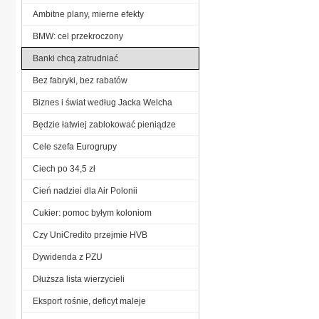
Ambitne plany, mierne efekty
BMW: cel przekroczony
Banki chcą zatrudniać
Bez fabryki, bez rabatów
Biznes i świat według Jacka Welcha
Będzie łatwiej zablokować pieniądze
Cele szefa Eurogrupy
Ciech po 34,5 zł
Cień nadziei dla Air Polonii
Cukier: pomoc byłym koloniom
Czy UniCredito przejmie HVB
Dywidenda z PZU
Dłuższa lista wierzycieli
Eksport rośnie, deficyt maleje