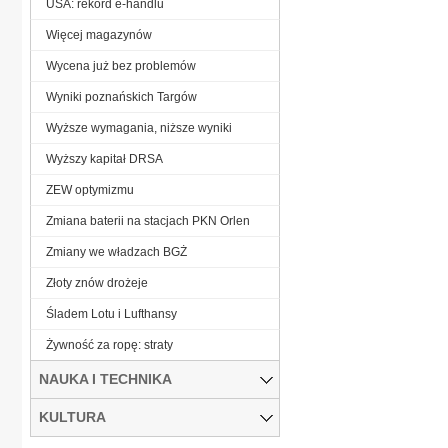
USA: rekord e-handlu
Więcej magazynów
Wycena już bez problemów
Wyniki poznańskich Targów
Wyższe wymagania, niższe wyniki
Wyższy kapitał DRSA
ZEW optymizmu
Zmiana baterii na stacjach PKN Orlen
Zmiany we władzach BGŻ
Złoty znów drożeje
Śladem Lotu i Lufthansy
Żywność za ropę: straty
NAUKA I TECHNIKA
KULTURA